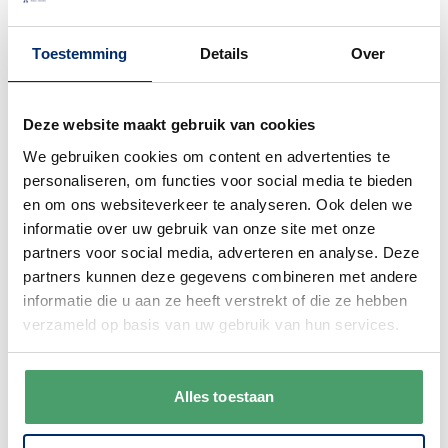
Villeroy Boch Christmas
Villeroy & Boch Christmas Winter Bakery
Toestemming
Details
Over
Delight Sterschaal op voet 27x21x12 cm
Special Price
€ 59,95
Deze website maakt gebruik van cookies
€ 94,90
Nog 3 items op voorraad
We gebruiken cookies om content en advertenties te
personaliseren, om functies voor social media te bieden
en om ons websiteverkeer te analyseren. Ook delen we
In winkelwagen
informatie over uw gebruik van onze site met onze
partners voor social media, adverteren en analyse. Deze
partners kunnen deze gegevens combineren met andere
informatie die u aan ze heeft verstrekt of die ze hebben
verzameld op basis van uw gebruik van hun services.
Villeroy Boch Christmas
Villeroy & Boch Christmas Winter Bakery
Alles toestaan
Delight Schaal Ster - kerstboom 37.5 x 33
cm