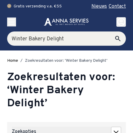
Nieuws
Contact
Gratis verzending v.a. €55
check
Ga naar de inhoud
account_circle
Zoek
search
Home
/
Zoekresultaten voor: ‘Winter Bakery Delight’
Zoekresultaten voor:
‘Winter Bakery
Delight’
Zoekopties