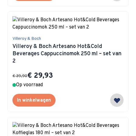
Villeroy & Boch
Villeroy & Boch Artesano Hot&Cold
Beverages Cappuccinomok 250 ml – set van
2
Special Price
€ 29,93
€ 39,90
Op voorraad
In winkelwagen