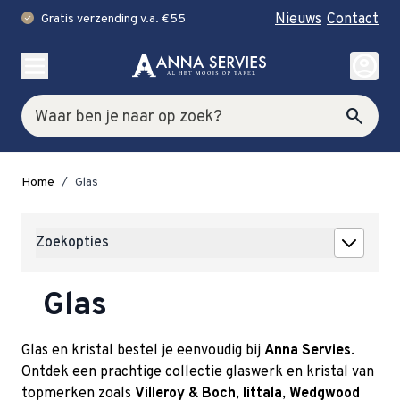
Nieuws
Contact
Gratis verzending v.a. €55
check
Ga naar de inhoud
account_circle
Zoek
search
Home
/
Glas
Zoekopties
Glas
Glas en kristal bestel je eenvoudig bij
Anna Servies
.
Ontdek een prachtige collectie glaswerk en kristal van
topmerken zoals
Villeroy & Boch
,
Iittala
,
Wedgwood