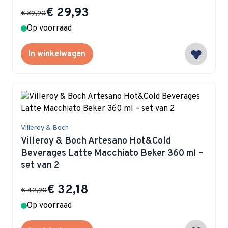
Special Price
€ 29,93
€ 39,90
Op voorraad
In winkelwagen
Villeroy & Boch
Villeroy & Boch Artesano Hot&Cold
Beverages Latte Macchiato Beker 360 ml –
set van 2
Special Price
€ 32,18
€ 42,90
Op voorraad