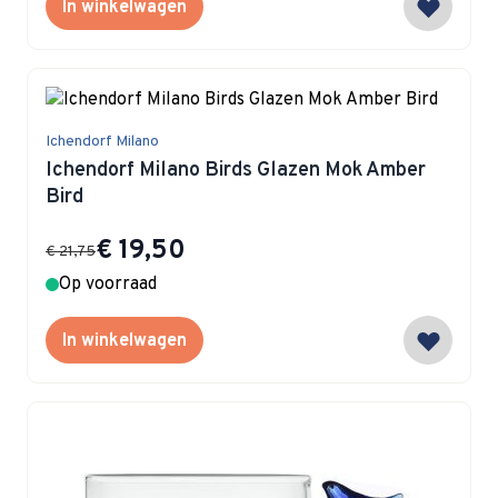
In winkelwagen
Ichendorf Milano
Ichendorf Milano Birds Glazen Mok Amber
Bird
Special Price
€ 19,50
€ 21,75
Op voorraad
In winkelwagen