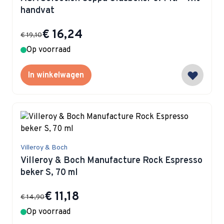
handvat
Special Price
€ 16,24
€ 19,10
Op voorraad
In winkelwagen
Villeroy & Boch
Villeroy & Boch Manufacture Rock Espresso
beker S, 70 ml
Special Price
€ 11,18
€ 14,90
Op voorraad