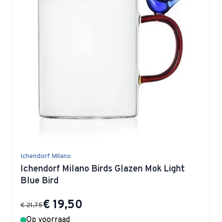
Ichendorf Milano
Ichendorf Milano Birds Glazen Mok Light
Blue Bird
Special Price
€ 19,50
€ 21,75
Op voorraad