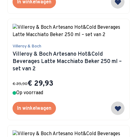
In winkelwagen
Villeroy & Boch
Villeroy & Boch Artesano Hot&Cold
Beverages Latte Macchiato Beker 250 ml –
set van 2
Special Price
€ 29,93
€ 39,90
Op voorraad
In winkelwagen