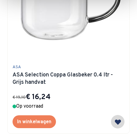
ASA
ASA Selection Coppa Glasbeker 0.4 ltr -
Grijs handvat
Special Price
€ 16,24
€ 19,10
Op voorraad
In winkelwagen