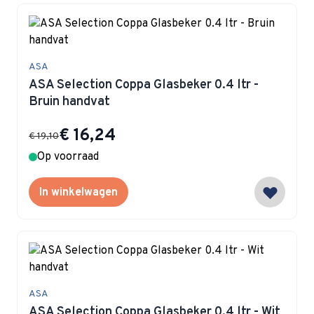
ASA
ASA Selection Coppa Glasbeker 0.4 ltr -
Bruin handvat
Special Price
€ 16,24
€ 19,10
Op voorraad
In winkelwagen
ASA
ASA Selection Coppa Glasbeker 0.4 ltr - Wit