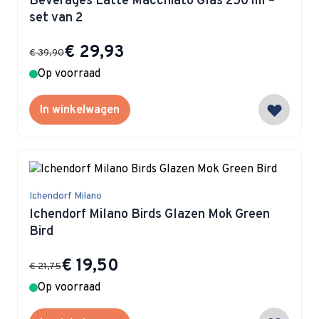
Beverages Latte Macchiato Glas 250 ml –
set van 2
Special Price
€ 29,93
€ 39,90
Op voorraad
In winkelwagen
Ichendorf Milano
Ichendorf Milano Birds Glazen Mok Green
Bird
Special Price
€ 19,50
€ 21,75
Op voorraad