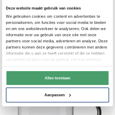
Deze website maakt gebruik van cookies
Ichendorf Milano
We gebruiken cookies om content en advertenties te
Ichendorf Milano Birds Glazen Mok Pink Bird
personaliseren, om functies voor social media te bieden
en om ons websiteverkeer te analyseren. Ook delen we
Special Price
€ 19,50
€ 21,75
informatie over uw gebruik van onze site met onze
Op voorraad
partners voor social media, adverteren en analyse. Deze
partners kunnen deze gegevens combineren met andere
informatie die u aan ze heeft verstrekt of die ze hebben
In winkelwagen
verzameld op basis van uw gebruik van hun services.
Alles toestaan
Aanpassen