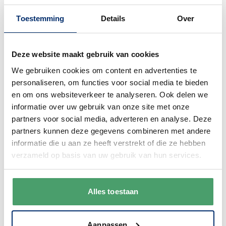
Leo de Leeuw
Toestemming
Details
Over
€ 8,50
Op voorraad
Deze website maakt gebruik van cookies
In winkelwagen
We gebruiken cookies om content en advertenties te
personaliseren, om functies voor social media te bieden
en om ons websiteverkeer te analyseren. Ook delen we
informatie over uw gebruik van onze site met onze
partners voor social media, adverteren en analyse. Deze
6
producten
Toon
partners kunnen deze gegevens combineren met andere
informatie die u aan ze heeft verstrekt of die ze hebben
verzameld op basis van uw gebruik van hun services.
Alles toestaan
Aanpassen