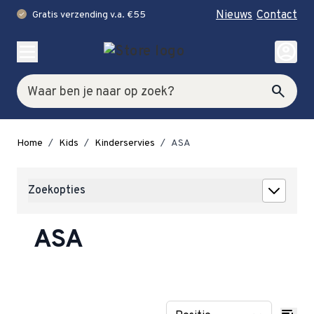
Nieuws
Contact
Gratis verzending v.a. €55
check
Ga naar de inhoud
account_circle
Zoek
search
Home
/
Kids
/
Kinderservies
/
ASA
Zoekopties
ASA