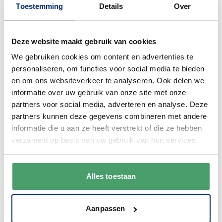
Toestemming
Details
Over
Wat is Premium Bone porselein?
Deze website maakt gebruik van cookies
Premium Bone porselein is een echte luxe
We gebruiken cookies om content en advertenties te
porseleinsoort met een stralend wit kleur en
personaliseren, om functies voor social media te bieden
tegelijkertijd prachtig dun en toch keihard.
en om ons websiteverkeer te analyseren. Ook delen we
informatie over uw gebruik van onze site met onze
Welke kleur servies op tafel?
partners voor social media, adverteren en analyse. Deze
partners kunnen deze gegevens combineren met andere
De kleur van een servies heeft – als we de experts
informatie die u aan ze heeft verstrekt of die ze hebben
mogen geloven– invloed op de hoeveel eten die je
verzameld op basis van uw gebruik van hun services.
opschept en de smaakbeleving. Hoe groter het
contrast tussen de kleur van het eten en het bord, des
te minder je opschept. Ook zou de kleur invloed
Alles toestaan
hebben. Heel eerlijk gezegd is dit niet onze expertise.
Ons advies om is om gewoon te kiezen voor een servies
waar je blij van wordt. Dan kun je levenslang genieten
Aanpassen
van je mooie servies. Populaire kleuren zijn beige