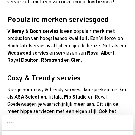
serviessets met een van onze mooie
besteksets
!
Populaire merken serviesgoed
Villeroy & Boch servies
is een populair merk met
producten van hoogstaande kwaliteit. Een Villeroy en
Boch tafelservies is altijd een goede keuze. Net als een
Wedgwood servies
en serviezen van
Royal Albert
,
Royal Doulton
,
Rörstrand
en
Gien
.
Cosy & Trendy servies
Kies je voor cosy & trendy servies, dan spreken merken
als
ASA Selection
,
Iittala
,
Pip Studio
en Royal
Goedewaagen je waarschijnlijk meer aan. Dit zijn de
meer hippe serviezen met een eigen stijl. Ook het
servies van Like by Villeroy & Boch en de
Villeroy en
Boch Lave collectie
hebben een meer eigentijds
karakter.