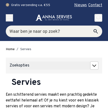
Nieuws
Contact
Gratis verzending v.a. €55
check
Ga naar de inhoud
account_circle
Zoek
search
Home
/
Servies
Zoekopties
Servies
Een schitterend servies maakt een prachtig gedekte
eettafel helemaal af! Of je nu kiest voor een klassiek
servies of voor een servies met modern design? Je