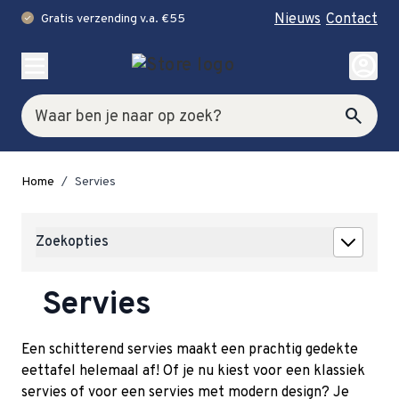
Nieuws
Contact
Gratis verzending v.a. €55
check
Ga naar de inhoud
account_circle
Zoek
search
Home
/
Servies
Zoekopties
Servies
Een schitterend servies maakt een prachtig gedekte
eettafel helemaal af! Of je nu kiest voor een klassiek
servies of voor een servies met modern design? Je