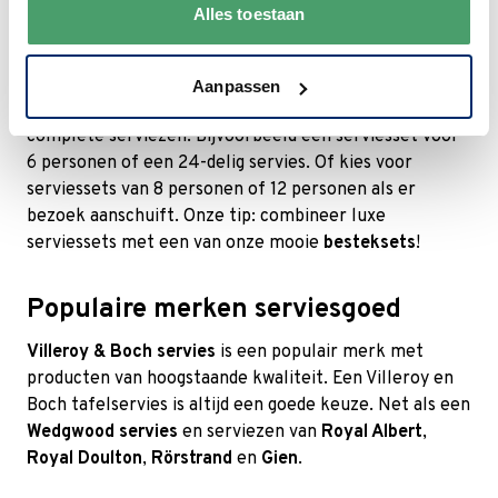
Alles toestaan
Waar vind ik serviessets?
Voor complete serviessets ga je naar de categorie
Aanpassen
serviessets
. Daar vind je een uitgebreid aanbod
complete serviezen. Bijvoorbeeld een serviesset voor
6 personen of een 24-delig servies. Of kies voor
serviessets van 8 personen of 12 personen als er
bezoek aanschuift. Onze tip: combineer luxe
serviessets met een van onze mooie
besteksets
!
Populaire merken serviesgoed
Villeroy & Boch servies
is een populair merk met
producten van hoogstaande kwaliteit. Een Villeroy en
Boch tafelservies is altijd een goede keuze. Net als een
Wedgwood servies
en serviezen van
Royal Albert
,
Royal Doulton
,
Rörstrand
en
Gien
.