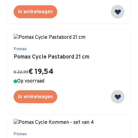
In winkelwagen
Pomax
Pomax Cycle Pastabord 21 cm
Special Price
€ 19,54
€ 22,99
Op voorraad
In winkelwagen
Pomax