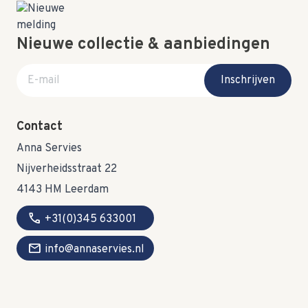
Nieuwe collectie & aanbiedingen
E-mail adres
Inschrijven
Contact
Anna Servies
Nijverheidsstraat 22
4143 HM Leerdam
call
+31(0)345 633001
mail
info@annaservies.nl