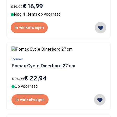
Special Price
€ 16,99
€ 19,99
Nog 4 items op voorraad
In winkelwagen
Pomax
Pomax Cycle Dinerbord 27 cm
Special Price
€ 22,94
€ 26,99
Op voorraad
In winkelwagen