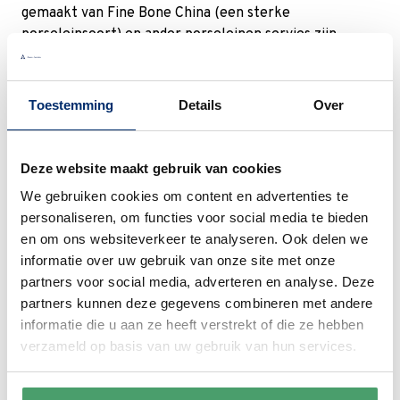
gemaakt van Fine Bone China (een sterke
porseleinsoort) en ander porseleinen servies zijn
krasbestendig, vaatwasmachine bestendig, stevig en
robuust. Geglazuurd aardewerk servies is net zo stevig
en kan ook in de vaatwasser, ongeglazuurd niet.
Toestemming
Details
Over
Ditzelfde geldt voor keramiek servies. Aardewerk
servies is doorgaans dikker en zwaarder dan porselein
servies. Doordat porselein een andere samenstelling
Deze website maakt gebruik van cookies
heeft, is het fijner en lichter qua structuur en kunnen
We gebruiken cookies om content en advertenties te
er mooie lichte artikelen worden gemaakt.
personaliseren, om functies voor social media te bieden
en om ons websiteverkeer te analyseren. Ook delen we
Hoe kies je een servies
informatie over uw gebruik van onze site met onze
partners voor social media, adverteren en analyse. Deze
De keuze voor een complete serviesset of los servies
partners kunnen deze gegevens combineren met andere
is heel persoonlijk. Daarbij is het gebruik
informatie die u aan ze heeft verstrekt of die ze hebben
medebepalend. Kies je serviesgoed voor dagelijks
verzameld op basis van uw gebruik van hun services.
gebruik met het gezin, dan ziet dat er anders uit dan
serviezen voor een formeel diner bijvoorbeeld.