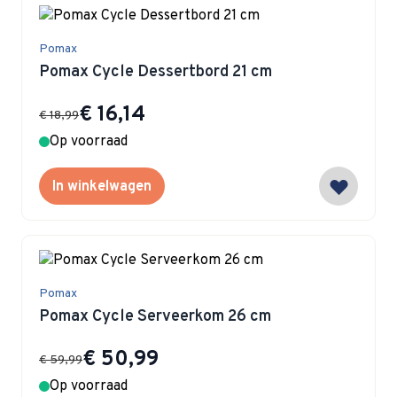
Pomax
Pomax Cycle Dessertbord 21 cm
Special Price
€ 16,14
€ 18,99
Op voorraad
In winkelwagen
Pomax
Pomax Cycle Serveerkom 26 cm
Special Price
€ 50,99
€ 59,99
Op voorraad