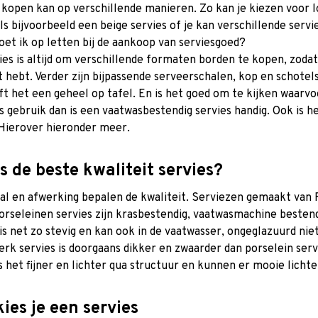
 kopen kan op verschillende manieren. Zo kan je kiezen voor lo
oals bijvoorbeeld een beige servies of je kan verschillende ser
et ik op letten bij de aankoop van serviesgoed?
ies is altijd om verschillende formaten borden te kopen, zodat 
 hebt. Verder zijn bijpassende serveerschalen, kop en schote
jft het een geheel op tafel. En is het goed om te kijken waarvo
ks gebruik dan is een vaatwasbestendig servies handig. Ook is 
 Hierover hieronder meer.
s de beste kwaliteit servies?
al en afwerking bepalen de kwaliteit. Serviezen gemaakt van 
orseleinen servies zijn krasbestendig, vaatwasmachine besten
 is net zo stevig en kan ook in de vaatwasser, ongeglazuurd nie
rk servies is doorgaans dikker en zwaarder dan porselein ser
is het fijner en lichter qua structuur en kunnen er mooie lich
ies je een servies