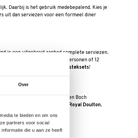
ijk. Daarbij is het gebruik medebepalend. Kies je
ers uit dan serviezen voor een formeel diner
vind je een uitgebreid aanbod complete serviezen.
Of kies voor serviessets van 8 personen of 12
ssets met een van onze mooie
besteksets
!
Over
taande kwaliteit. Een Villeroy en Boch
en serviezen van
Royal Albert
,
Royal Doulton
,
 media te bieden en om ons
ze partners voor social
nformatie die u aan ze heeft