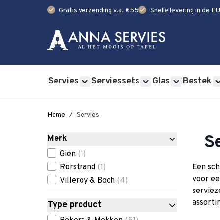
check
check
Gratis verzending v.a. €55
Snelle levering in de EU
Ga naar de inhoud
Servies
Serviessets
Glas
Bestek
Show submenu for Servies category
Show submenu for Se
Show submen
Home
/
Servies
S
Merk
Skip to product list
filter
Gien
(1)
Rörstrand
(1)
Een sch
voor ee
Villeroy & Boch
(4)
serviez
assortim
Type product
filter