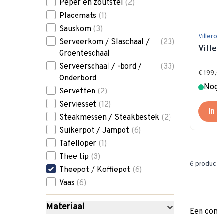
Peper en zoutstel
(2)
Placemats
(1)
Sauskom
(3)
Viller
Serveerkom / Slaschaal /
(23)
Vill
Groenteschaal
Serveerschaal / -bord /
(33)
€ 199
Onderbord
Nog
Servetten
(2)
Serviesset
(12)
In
Steakmessen / Steakbestek
(2)
Suikerpot / Jampot
(6)
Tafelloper
(1)
Thee tip
(3)
6
produc
Theepot / Koffiepot
(6)
Vaas
(6)
Materiaal
Een com