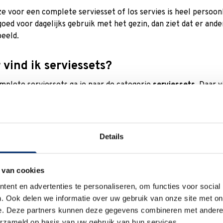
e voor een complete serviesset of los servies is heel persoonl
goed voor dagelijks gebruik met het gezin, dan ziet dat er and
beeld.
 vind ik serviessets?
mplete serviessets ga je naar de categorie
serviessets
. Daar 
beeld een serviesset voor 6 personen of een 24-delig servies. 
n als er bezoek aanschuift. Onze tip: combineer luxe servie
laire merken serviesgoed
Details
y & Boch servies
is een populair merk met producten van hoogs
rvies is altijd een goede keuze. Net als een
Wedgwood servies
 van cookies
and
en
Gien
.
ent en advertenties te personaliseren, om functies voor social
. Ook delen we informatie over uw gebruik van onze site met on
 & Trendy servies
e. Deze partners kunnen deze gegevens combineren met andere i
erzameld op basis van uw gebruik van hun services.