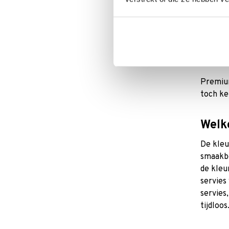
Kies je
waarsch
Boch e
Wat 
Premium
toch ke
Welke
De kleu
smaakbe
de kleu
servies
servies
tijdloos