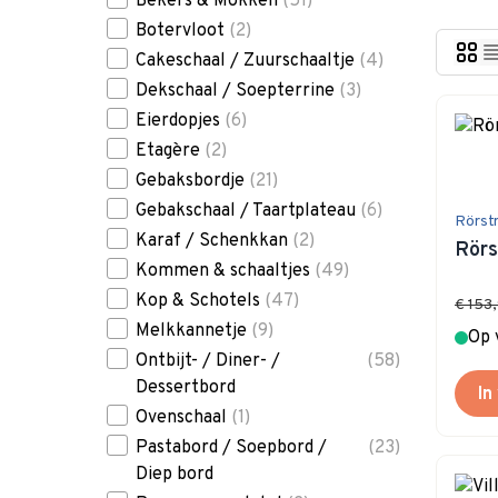
Bekers & Mokken
(51)
Botervloot
(2)
Cakeschaal / Zuurschaaltje
(4)
Dekschaal / Soepterrine
(3)
Eierdopjes
(6)
Etagère
(2)
Gebaksbordje
(21)
Gebakschaal / Taartplateau
(6)
Rörst
Karaf / Schenkkan
(2)
Rörs
Kommen & schaaltjes
(49)
Kop & Schotels
(47)
€ 153
Melkkannetje
(9)
Op 
Ontbijt- / Diner- /
(58)
Dessertbord
In
Ovenschaal
(1)
Pastabord / Soepbord /
(23)
Diep bord