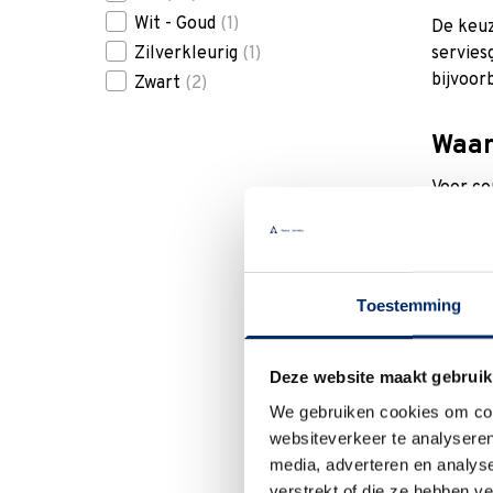
Wit - Goud
(1)
De keuz
Zilverkleurig
(1)
servies
bijvoor
Zwart
(2)
Waar
Voor co
Bijvoor
persone
Popu
Toestemming
Villero
tafelse
Deze website maakt gebruik
Rörstr
We gebruiken cookies om cont
websiteverkeer te analyseren
Cosy
media, adverteren en analys
verstrekt of die ze hebben v