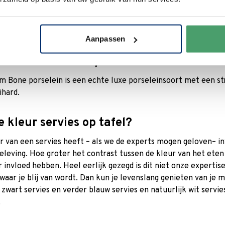
 voor cosy & trendy servies, dan spreken merken als
ASA Selec
ijnlijk meer aan. Dit zijn de meer hippe serviezen met een eigen
n de
Villeroy en Boch Lave collectie
hebben een meer eigentijd
Aanpassen
is Premium Bone porselein?
 Bone porselein is een echte luxe porseleinsoort met een stra
ihard.
 kleur servies op tafel?
r van een servies heeft – als we de experts mogen geloven– in
leving. Hoe groter het contrast tussen de kleur van het eten 
r invloed hebben. Heel eerlijk gezegd is dit niet onze experti
 waar je blij van wordt. Dan kun je levenslang genieten van je m
, zwart servies en verder blauw servies en natuurlijk wit servi
.