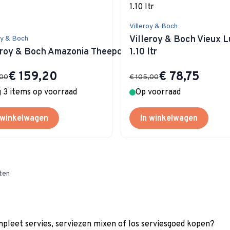
Villeroy & Boch
Villeroy & Boch Vieux
oy & Boch
eroy & Boch Amazonia Theepot 1.20 ltr
1.10 ltr
Special Price
Special Price
€ 159,20
€ 78,75
,00
€ 105,00
 3 items op voorraad
Op voorraad
 winkelwagen
In winkelwagen
ten
pleet servies, serviezen mixen of los serviesgoed kopen?