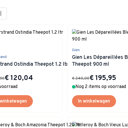
Gien
Gien Les Dépareillées 
rand
trand Ostindia Theepot 1.2 ltr
Theepot 900 ml
Special Price
Special Price
€ 120,04
€ 195,95
,90
€ 240,00
voorraad
Nog 2 items op voorraad
 winkelwagen
In winkelwagen