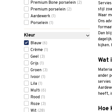
filter
Premium Bone porselein
(2)
Servies
stijl z
Premium porselein
(2)
Waar mo
Aardewerk
(1)
Ons adv
Porselein
(1)
formaat
Dan bli
Kleur
dagelij
filter
Blauw
(6)
kijken.
Crème
(1)
Geel
(3)
Wat i
Grijs
(1)
Materia
Groen
(3)
ander p
Ivoor
(1)
servies
Lila
(1)
Aardewe
Multi
(6)
heeft, 
Rood
(1)
Roze
(3)
Hoe k
Wit
(28)