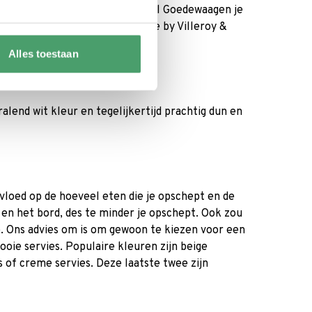
tion
,
Iittala
,
Pip Studio
en Royal Goedewaagen je
 stijl. Ook het servies van Like by Villeroy &
s karakter.
Alles toestaan
lend wit kleur en tegelijkertijd prachtig dun en
vloed op de hoeveel eten die je opschept en de
en het bord, des te minder je opschept. Ook zou
se. Ons advies om is om gewoon te kiezen voor een
ooie servies. Populaire kleuren zijn beige
es of creme servies. Deze laatste twee zijn