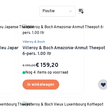
Villeroy & Boch
Bleu Japanse
Villeroy & Boch Amazonia-Anmut Theepot
6-pers. 1.00 ltr
Special Price
€ 159,20
€ 199,00
Nog 4 items op voorraad
In winkelwagen