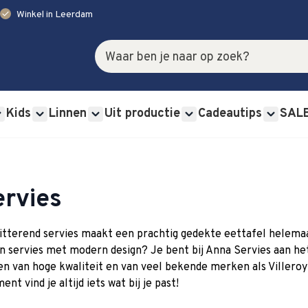
check
Winkel in Leerdam
Zoek
Kids
Linnen
Uit productie
Cadeautips
SAL
rviessets category
u for Glas category
Show submenu for Bestek category
Show submenu for Kids category
Show submenu for Linnen category
Show submenu for Uit p
Show s
ervies
itterend servies maakt een prachtig gedekte eettafel helemaal 
n servies met modern design? Je bent bij Anna Servies aan het j
en van hoge kwaliteit en van veel bekende merken als Villero
ent vind je altijd iets wat bij je past!