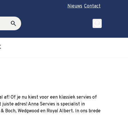
Nieuws
Contact
account_circle
search
E
roductie category
ubmenu for Cadeautips category
af! Of je nu kiest voor een klassiek servies of
uiste adres! Anna Servies is specialist in
y & Boch, Wedgwood en Royal Albert. In ons brede