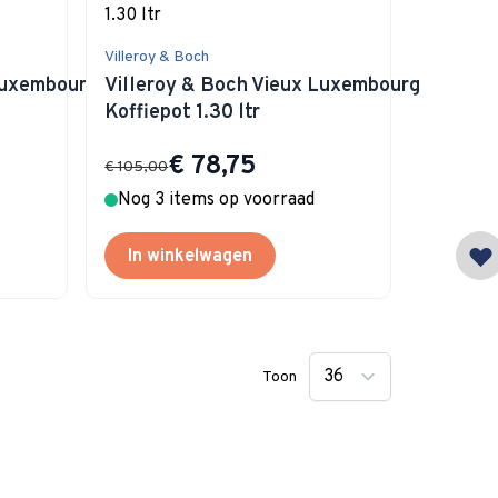
Villeroy & Boch
 Luxembourg Theepot
Villeroy & Boch Vieux Luxembourg
Koffiepot 1.30 ltr
Special Price
€ 78,75
€ 105,00
Nog 3 items op voorraad
In winkelwagen
Toon