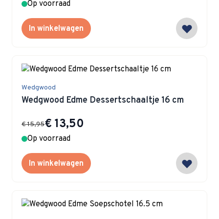
Op voorraad
In winkelwagen
Wedgwood
Wedgwood Edme Dessertschaaltje 16 cm
Special Price
€ 13,50
€ 15,95
Op voorraad
In winkelwagen