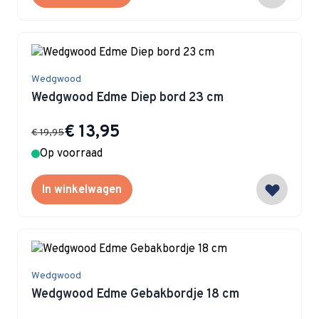
Wedgwood
Wedgwood Edme Diep bord 23 cm
Special Price
€ 13,95
€ 19,95
Op voorraad
In winkelwagen
Wedgwood
Wedgwood Edme Gebakbordje 18 cm