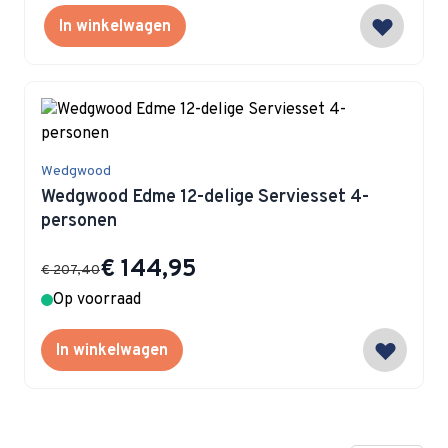
In winkelwagen
Wedgwood
Wedgwood Edme 12-delige Serviesset 4-
personen
Special Price
€ 144,95
€ 207,40
Op voorraad
In winkelwagen