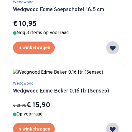
Wedgwood
Wedgwood Edme Soepschotel 16.5 cm
€ 10,95
Nog 3 items op voorraad
In winkelwagen
Wedgwood
Wedgwood Edme Beker 0.16 ltr (Senseo)
Special Price
€ 15,90
€ 21,95
Op voorraad
In winkelwagen