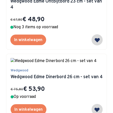
Wedgwood Edme Ontbijtbord 23 cm - set van
4
Special Price
€ 48,90
€ 67,80
Nog 3 items op voorraad
In winkelwagen
Wedgwood
Wedgwood Edme Dinerbord 26 cm - set van 4
Special Price
€ 53,90
€ 75,80
Op voorraad
In winkelwagen