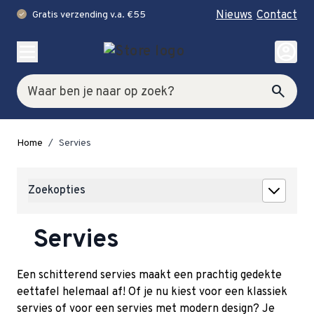
Nieuws
Contact
Gratis verzending v.a. €55
check
Ga naar de inhoud
account_circle
Zoek
search
Home
/
Servies
Zoekopties
Servies
Een schitterend servies maakt een prachtig gedekte
eettafel helemaal af! Of je nu kiest voor een klassiek
servies of voor een servies met modern design? Je