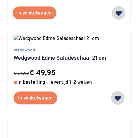
In winkelwagen
Wedgwood
Wedgwood Edme Saladeschaal 21 cm
Special Price
€ 49,95
€ 64,90
In bestelling - levertijd 1-2 weken
In winkelwagen