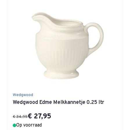
Wedgwood
Wedgwood Edme Melkkannetje 0.25 ltr
Special Price
€ 27,95
€ 34,95
Op voorraad