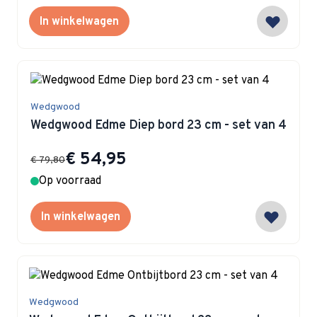
In winkelwagen
Wedgwood
Wedgwood Edme Diep bord 23 cm - set van 4
Special Price
€ 54,95
€ 79,80
Op voorraad
In winkelwagen
Wedgwood