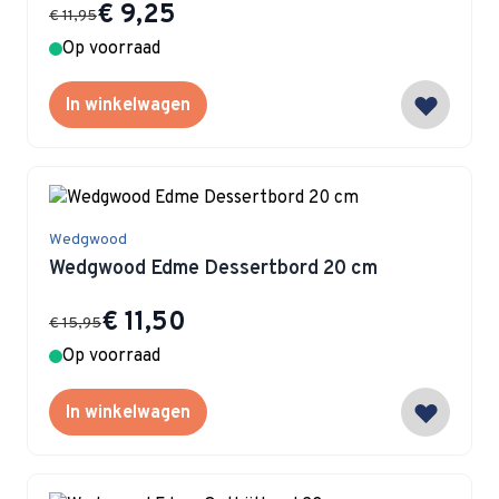
Special Price
€ 9,25
€ 11,95
Op voorraad
In winkelwagen
Wedgwood
Wedgwood Edme Dessertbord 20 cm
Special Price
€ 11,50
€ 15,95
Op voorraad
In winkelwagen