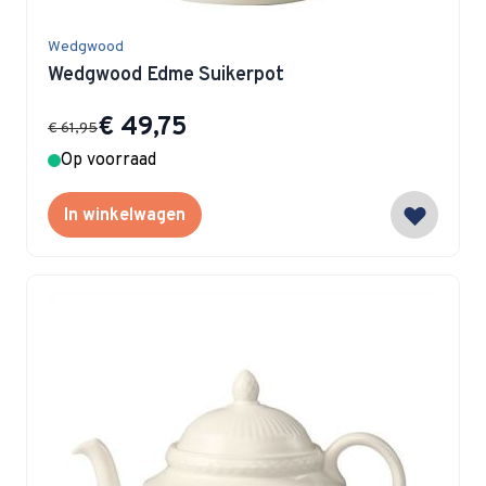
Wedgwood
Wedgwood Edme Suikerpot
Special Price
€ 49,75
€ 61,95
Op voorraad
In winkelwagen