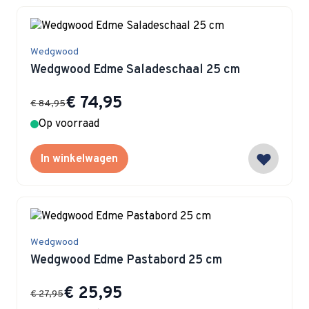
Wedgwood
Wedgwood Edme Saladeschaal 25 cm
Special Price
€ 74,95
€ 84,95
Op voorraad
In winkelwagen
Wedgwood
Wedgwood Edme Pastabord 25 cm
Special Price
€ 25,95
€ 27,95