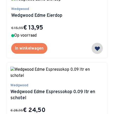
Wedgwood
Wedgwood Edme Eierdop
Special Price
€ 13,95
€ 15,95
Op voorraad
In winkelwagen
Wedgwood
Wedgwood Edme Espressokop 0.09 ltr en
schotel
Special Price
€ 24,50
€ 28,95