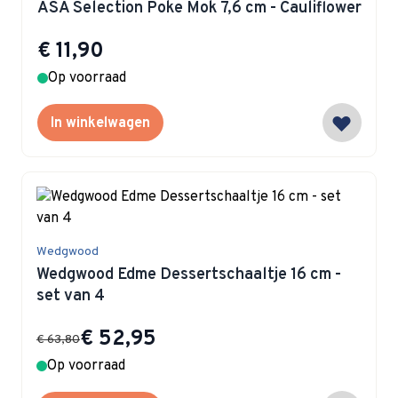
ASA Selection Poke Mok 7,6 cm - Cauliflower
€ 11,90
Op voorraad
In winkelwagen
Wedgwood
Wedgwood Edme Dessertschaaltje 16 cm -
set van 4
Special Price
€ 52,95
€ 63,80
Op voorraad