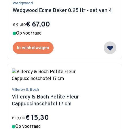
Wedgwood
Wedgwood Edme Beker 0.25 ltr - set van 4
Special Price
€ 67,00
€ 91,80
Op voorraad
In winkelwagen
Villeroy & Boch
Villeroy & Boch Petite Fleur
Cappuccinoschotel 17 cm
Special Price
€ 15,30
€ 19,00
Op voorraad