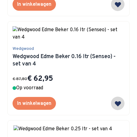
In winkelwagen
Wedgwood
Wedgwood Edme Beker 0.16 ltr (Senseo) -
set van 4
Special Price
€ 62,95
€ 87,80
Op voorraad
In winkelwagen