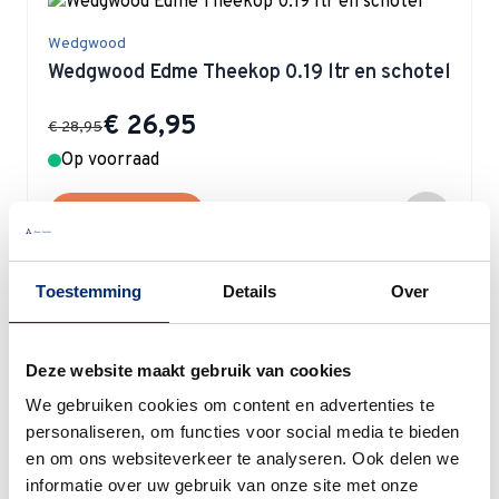
Wedgwood
Wedgwood Edme Theekop 0.19 ltr en schotel
Special Price
€ 26,95
€ 28,95
Op voorraad
In winkelwagen
Toestemming
Details
Over
Wedgwood
Deze website maakt gebruik van cookies
Wedgwood Edme Soepkop 0.21 ltr
We gebruiken cookies om content en advertenties te
Special Price
€ 33,45
personaliseren, om functies voor social media te bieden
€ 38,95
en om ons websiteverkeer te analyseren. Ook delen we
Op voorraad
informatie over uw gebruik van onze site met onze