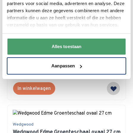
partners voor social media, adverteren en analyse. Deze
In winkelwagen
partners kunnen deze gegevens combineren met andere
informatie die u aan ze heeft verstrekt of die ze hebben
verzameld op basis van uw gebruik van hun services.
Wedgwood
Alles toestaan
Wedgwood Edme Beker 0.25 ltr
Special Price
€ 16,95
€ 22,95
Aanpassen
Op voorraad
In winkelwagen
Wedgwood
Wedgwood Edme Groenteschaal ovaal 27 cm