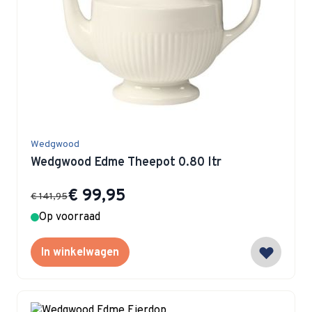
Wedgwood
Wedgwood Edme Theepot 0.80 ltr
Special Price
€ 99,95
€ 141,95
Op voorraad
In winkelwagen