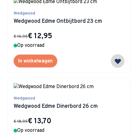
Wedgwood
Wedgwood Edme Ontbijtbord 23 cm
Special Price
€ 12,95
€ 16,95
Op voorraad
In winkelwagen
Wedgwood
Wedgwood Edme Dinerbord 26 cm
Special Price
€ 13,70
€ 18,95
Op voorraad