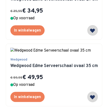
Special Price
€ 34,95
€ 39,95
Op voorraad
In winkelwagen
Wedgwood
Wedgwood Edme Serveerschaal ovaal 35 cm
Special Price
€ 49,95
€ 59,95
Op voorraad
In winkelwagen