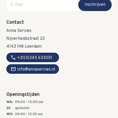
E-mail adres
Inschrijven
Contact
Anna Servies
Nijverheidsstraat 22
4143 HM Leerdam
call
+31(0)345 633001
mail
info@annaservies.nl
Openingstijden
MA:
09:00 - 15:00 uur
DI:
gesloten
WO:
09:00 - 12:30 uur