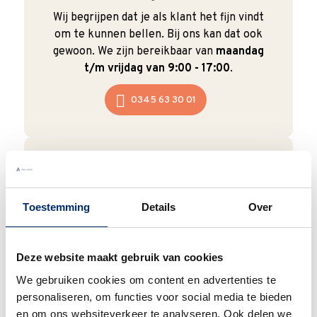
Wij begrijpen dat je als klant het fijn vindt
om te kunnen bellen. Bij ons kan dat ook
gewoon. We zijn bereikbaar van
maandag
t/m vrijdag van 9:00 - 17:00
.
0345 63 30 01
Duurzaam
Toestemming
Details
Over
We verpakken onze producten zorgvuldig
en duurzaam met hergebruikt karton en
papier.
Vanaf € 55,-
wordt jouw bestelling
Deze website maakt gebruik van cookies
ook nog eens helemaal
gratis verzonden
.
We gebruiken cookies om content en advertenties te
personaliseren, om functies voor social media te bieden
en om ons websiteverkeer te analyseren. Ook delen we