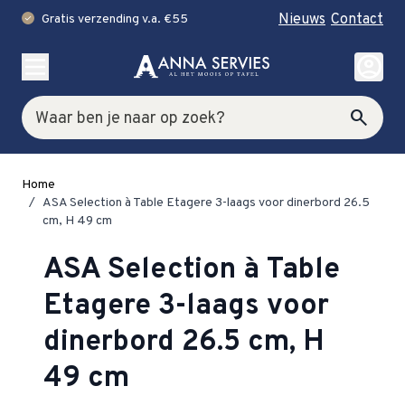
Nieuws
Contact
Gratis verzending v.a. €55
check
Ga naar de inhoud
account_circle
Zoek
search
Home
/
ASA Selection à Table Etagere 3-laags voor dinerbord 26.5
cm, H 49 cm
ASA Selection à Table
Etagere 3-laags voor
dinerbord 26.5 cm, H
49 cm