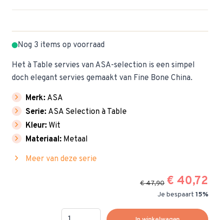
Nog 3 items op voorraad
Het à Table servies van ASA-selection is een simpel
doch elegant servies gemaakt van Fine Bone China.
chevron_right
Merk:
ASA
chevron_right
Serie:
ASA Selection à Table
chevron_right
Kleur:
Wit
chevron_right
Materiaal:
Metaal
chevron_right
Meer van deze serie
€ 40,72
€ 47,90
Je bespaart
15%
Hoeveelheid
In winkelwagen