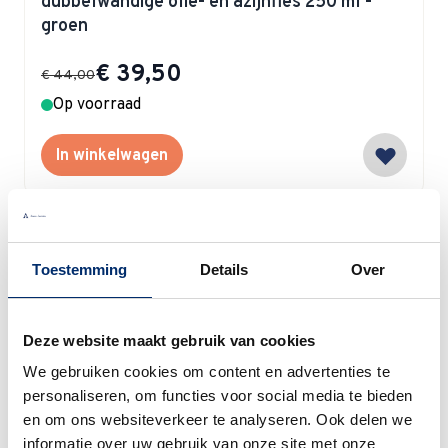
dubbelwandige olie- en azijnfles 250 ml -
groen
Special Price
€ 39,50
€ 44,00
Op voorraad
In winkelwagen
Toestemming
Details
Over
4
producten
Toon
Deze website maakt gebruik van cookies
We gebruiken cookies om content en advertenties te
personaliseren, om functies voor social media te bieden
en om ons websiteverkeer te analyseren. Ook delen we
informatie over uw gebruik van onze site met onze