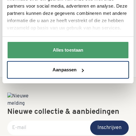
Bezoek onze winkel in
partners voor social media, adverteren en analyse. Deze
partners kunnen deze gegevens combineren met andere
Leerdam
informatie die u aan ze heeft verstrekt of die ze hebben
verzameld op basis van uw gebruik van hun services.
Voor meer inspiratie en persoonlijk advies
Contact en bezoekadres
Alles toestaan
Aanpassen
Nieuwe collectie & aanbiedingen
E-mail adres
Inschrijven