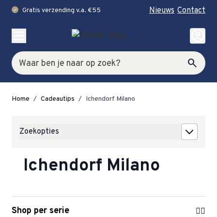
Nieuws
Contact
Gratis verzending v.a. €55
check
Ga naar de inhoud
account_circle
Zoek
search
Home
/
Cadeautips
/
Ichendorf Milano
Zoekopties
Ichendorf Milano
Shop per serie