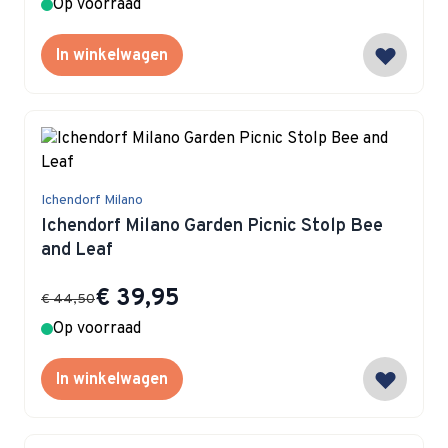
Op voorraad
In winkelwagen
Ichendorf Milano
Ichendorf Milano Garden Picnic Stolp Bee
and Leaf
Special Price
€ 39,95
€ 44,50
Op voorraad
In winkelwagen