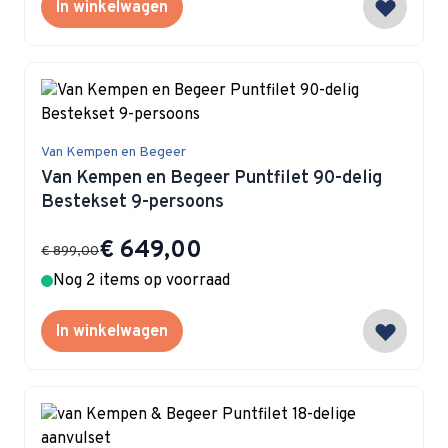
In winkelwagen
Van Kempen en Begeer
Van Kempen en Begeer Puntfilet 90-delig
Bestekset 9-persoons
Special Price
€ 649,00
€ 899,00
Nog 2 items op voorraad
In winkelwagen