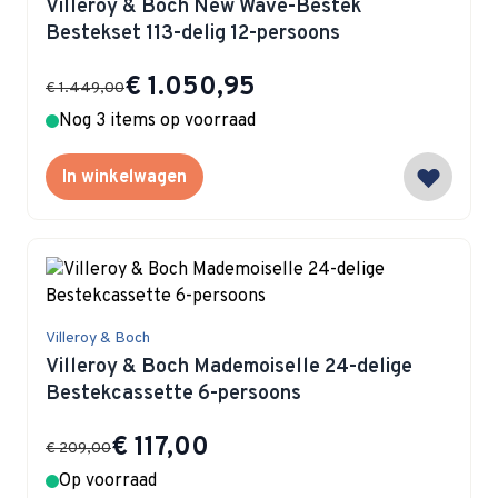
Villeroy & Boch New Wave-Bestek
Bestekset 113-delig 12-persoons
Special Price
€ 1.050,95
€ 1.449,00
Nog 3 items op voorraad
In winkelwagen
Villeroy & Boch
Villeroy & Boch Mademoiselle 24-delige
Bestekcassette 6-persoons
Special Price
€ 117,00
€ 209,00
Op voorraad