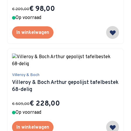
Special Price
€ 98,00
€ 209,00
Op voorraad
In winkelwagen
Villeroy & Boch
Villeroy & Boch Arthur gepolijst tafelbestek
68-delig
Special Price
€ 228,00
€ 509,00
Op voorraad
In winkelwagen