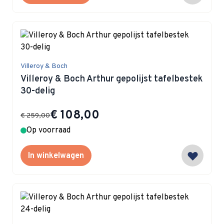
Villeroy & Boch
Villeroy & Boch Arthur gepolijst tafelbestek
30-delig
Special Price
€ 108,00
€ 259,00
Op voorraad
In winkelwagen