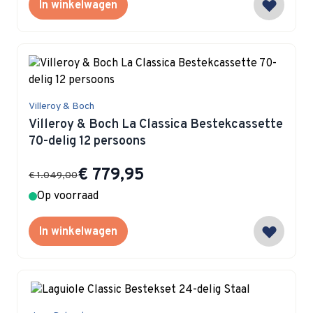
In winkelwagen
Villeroy & Boch
Villeroy & Boch La Classica Bestekcassette
70-delig 12 persoons
Special Price
€ 779,95
€ 1.049,00
Op voorraad
In winkelwagen