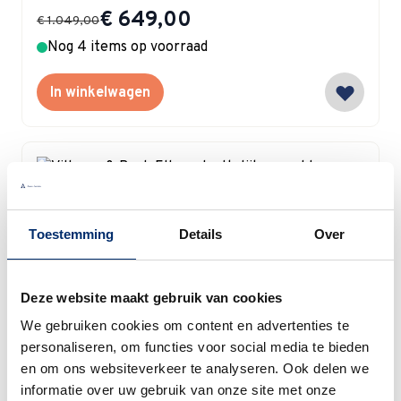
Special Price
€ 649,00
€ 1.049,00
Nog 4 items op voorraad
In winkelwagen
Villeroy & Boch
Toestemming
Details
Over
Villeroy & Boch Ella gedeeltelijk verguld
Bestekcassette 30-delig
Deze website maakt gebruik van cookies
Special Price
€ 338,00
€ 399,00
We gebruiken cookies om content en advertenties te
Op voorraad
personaliseren, om functies voor social media te bieden
en om ons websiteverkeer te analyseren. Ook delen we
In winkelwagen
informatie over uw gebruik van onze site met onze