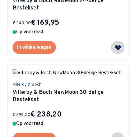
Villeroy & Boch NewMoon 24-delige
Bestekset
Special Price
€ 169,95
€ 249,00
Op voorraad
In winkelwagen
Villeroy & Boch
Villeroy & Boch NewMoon 30-delige
Bestekset
Special Price
€ 238,20
€ 299,00
Op voorraad