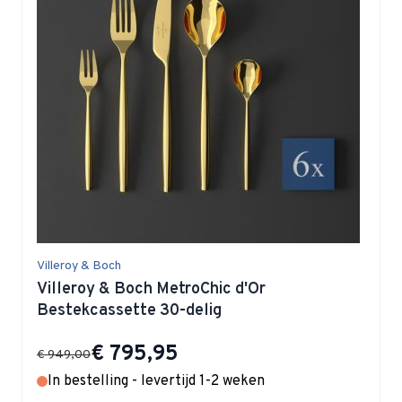
Villeroy & Boch
Villeroy & Boch MetroChic d'Or
Bestekcassette 30-delig
Special Price
€ 795,95
€ 949,00
In bestelling - levertijd 1-2 weken