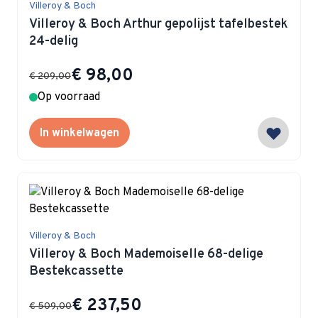
Villeroy & Boch
Villeroy & Boch Arthur gepolijst tafelbestek
24-delig
Special Price
€ 98,00
€ 209,00
Op voorraad
In winkelwagen
Villeroy & Boch
Villeroy & Boch Mademoiselle 68-delige
Bestekcassette
Special Price
€ 237,50
€ 509,00