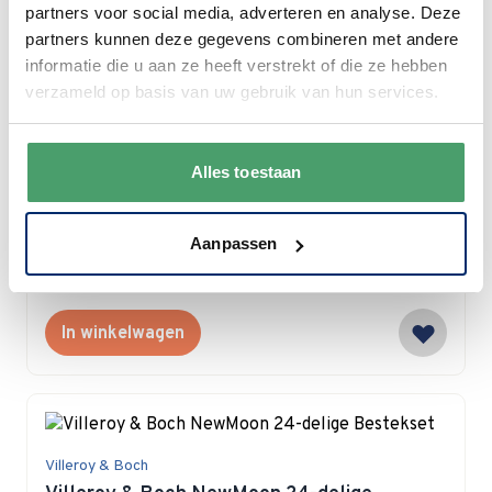
partners voor social media, adverteren en analyse. Deze
partners kunnen deze gegevens combineren met andere
informatie die u aan ze heeft verstrekt of die ze hebben
verzameld op basis van uw gebruik van hun services.
Villeroy & Boch
Villeroy & Boch Ella gedeeltelijk verguld
Alles toestaan
Bestekcassette 24-delig
Special Price
€ 298,00
Aanpassen
€ 349,00
Op voorraad
In winkelwagen
Villeroy & Boch