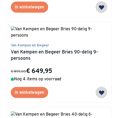
In winkelwagen
Van Kempen en Begeer
Van Kempen en Begeer Bries 90-delig 9-
persoons
Special Price
€ 649,95
€ 899,00
Nog 4 items op voorraad
In winkelwagen