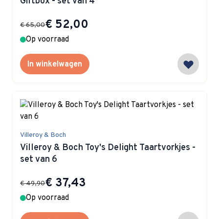
Giftbox - set van 4
Special Price
€ 52,00
€ 65,00
Op voorraad
In winkelwagen
Villeroy & Boch
Villeroy & Boch Toy's Delight Taartvorkjes -
set van 6
Special Price
€ 37,43
€ 49,90
Op voorraad