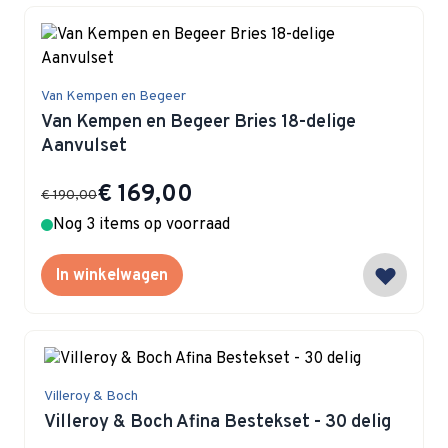
Van Kempen en Begeer
Van Kempen en Begeer Bries 18-delige
Aanvulset
Special Price
€ 169,00
€ 190,00
Nog 3 items op voorraad
In winkelwagen
Villeroy & Boch
Villeroy & Boch Afina Bestekset - 30 delig