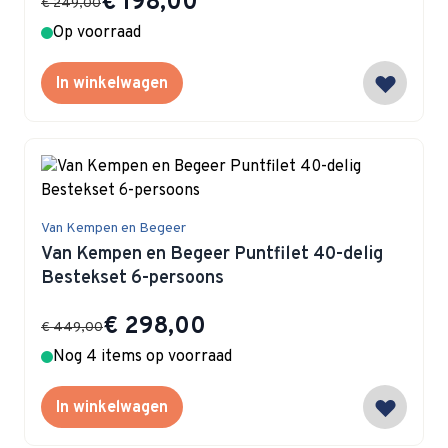
€ 198,00
€ 249,00
Op voorraad
In winkelwagen
Van Kempen en Begeer
Van Kempen en Begeer Puntfilet 40-delig
Bestekset 6-persoons
Special Price
€ 298,00
€ 449,00
Nog 4 items op voorraad
In winkelwagen