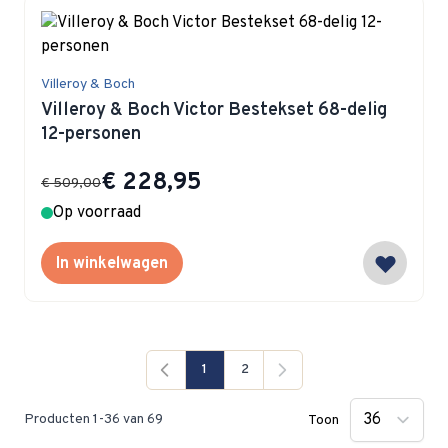
Villeroy & Boch
Villeroy & Boch Victor Bestekset 68-delig
12-personen
Special Price
€ 228,95
€ 509,00
Op voorraad
In winkelwagen
1
2
Je lees momenteel pagina
Pagina
Producten
1
-
36
van
69
Toon