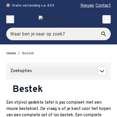
Nieuws
Contact
Gratis verzending v.a. €55
check
Ga naar de inhoud
account_circle
Zoek
search
Home
/
Bestek
Zoekopties
Bestek
Een stijlvol gedekte tafel is pas compleet met een
mooie bestekset. De vraag is of je kiest voor het kopen
van een complete set of los bestek. Een complete