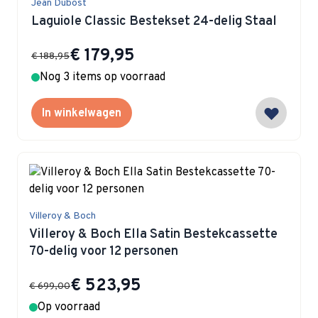
Jean Dubost
Laguiole Classic Bestekset 24-delig Staal
Special Price
€ 179,95
€ 188,95
Nog 3 items op voorraad
In winkelwagen
Villeroy & Boch
Villeroy & Boch Ella Satin Bestekcassette
70-delig voor 12 personen
Special Price
€ 523,95
€ 699,00
Op voorraad