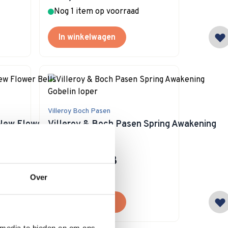
Nog 1 item op voorraad
In winkelwagen
Villeroy Boch Pasen
New Flower Bells
Villeroy & Boch Pasen Spring Awakening
Gobelin loper
Special Price
€ 22,43
€ 29,90
Op voorraad
Over
In winkelwagen
 media te bieden en om ons