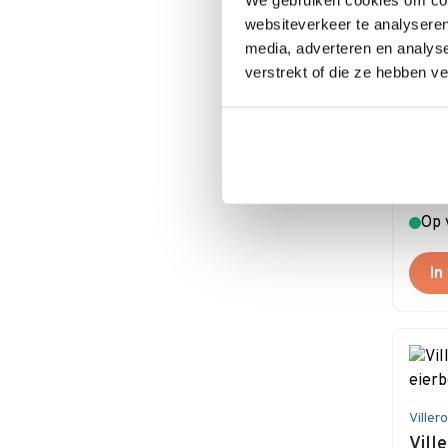
websiteverkeer te analyseren
media, adverteren en analys
verstrekt of die ze hebben v
Viller
Vill
beke
€ 2
Op 
In
Viller
Vill