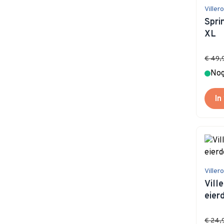
Viller
Spri
XL
€ 49,
Nog
In
Viller
Vill
eier
€ 24,