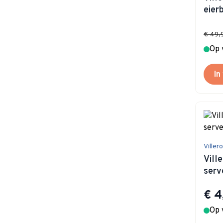
eier
€ 49,
Op 
In
Viller
Vill
serv
€ 4
Op 