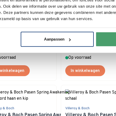
. Ook delen we informatie over uw gebruik van onze site met on
e. Deze partners kunnen deze gegevens combineren met andere i
erzameld op basis van uw gebruik van hun services.
oy Boch Pasen
Villeroy Boch Pasen
eroy & Boch Pasen Spring Awakening
Villeroy & Boch Pasen 
r met oor, 280 ml
eierdopje Anna
Aanpassen
4,90
€ 24,90
voorraad
Op voorraad
 winkelwagen
In winkelwagen
oy & Boch
Villeroy & Boch
eroy & Boch Pasen Spring Awakening
Villeroy & Boch Pasen 