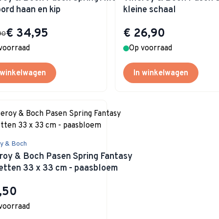
bord haan en kip
kleine schaal
Special Price
€ 34,95
€ 26,90
90
voorraad
Op voorraad
 winkelwagen
In winkelwagen
oy & Boch
eroy & Boch Pasen Spring Fantasy
etten 33 x 33 cm - paasbloem
,50
voorraad