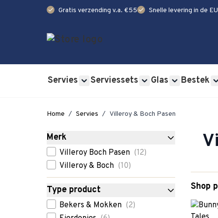
check
check
Gratis verzending v.a. €55
Snelle levering in de EU
Ga naar de inhoud
Servies
Serviessets
Glas
Bestek
Show submenu for Servies category
Show submenu for Se
Show submen
Home
/
Servies
/
Villeroy & Boch Pasen
V
Merk
Skip to product list
filter
Villeroy Boch Pasen
(12)
Villeroy & Boch
(10)
Shop p
Type product
filter
Bekers & Mokken
(2)