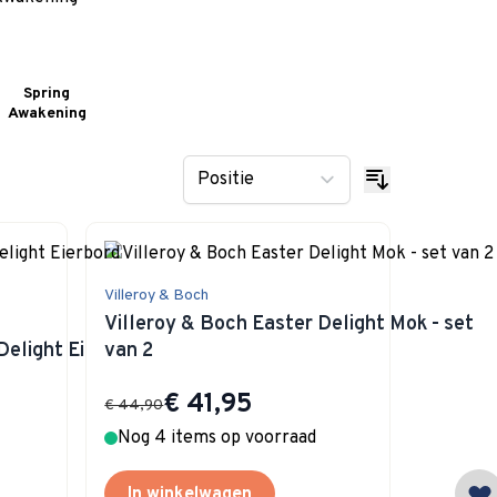
Spring
Awakening
Villeroy & Boch
Villeroy & Boch Easter Delight Mok - set
Delight Eierbord
van 2
Special Price
€ 41,95
€ 44,90
Nog 4 items op voorraad
In winkelwagen