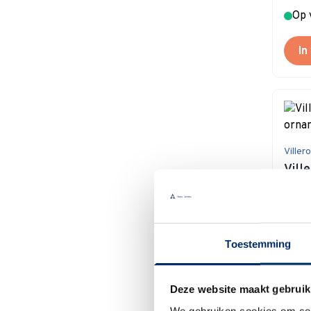
Op 
In
Viller
Vill
orna
€ 14,
Nog
Toestemming
In
Deze website maakt gebruik
We gebruiken cookies om cont