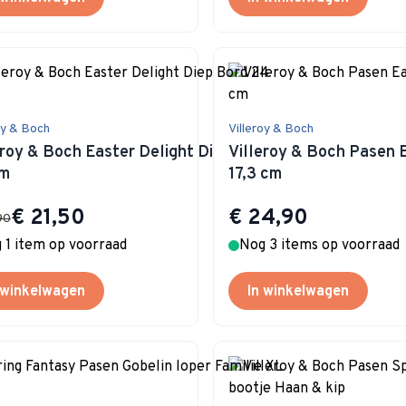
oy & Boch
Villeroy & Boch
eroy & Boch Easter Delight Diep Bord
Villeroy & Boch Pasen 
cm
17,3 cm
Special Price
€ 21,50
€ 24,90
90
 1 item op voorraad
Nog 3 items op voorraad
 winkelwagen
In winkelwagen