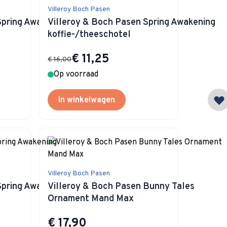
Villeroy Boch Pasen
pring Awakening Ei
Villeroy & Boch Pasen Spring Awakening
koffie-/theeschotel
Special Price
€ 11,25
€ 16,00
Op voorraad
In winkelwagen
Villeroy Boch Pasen
Spring Awakening
Villeroy & Boch Pasen Bunny Tales
Ornament Mand Max
€ 17,90