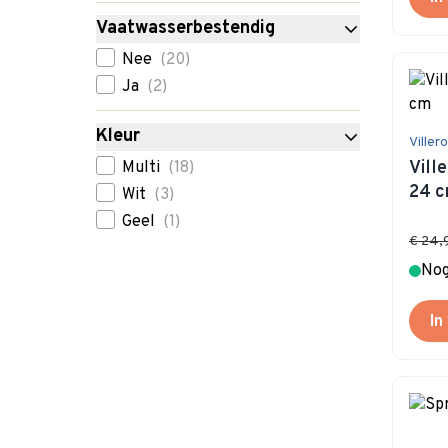
Vaatwasserbestendig
filter
Nee
(20)
Ja
(2)
Kleur
Viller
filter
Vill
Multi
(18)
24 
Wit
(3)
Geel
(1)
€ 24,
Nog
In