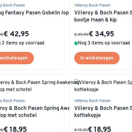
oy Boch Pasen
Villeroy Boch Pasen
ng Fantasy Pasen Gobelin loper Familie
Villeroy & Boch Pasen S
bootje Haan & kip
Special Price
Special Price
€ 42,95
€ 34,95
90
€ 39,90
 2 items op voorraad
Nog 3 items op voorraad
 winkelwagen
In winkelwagen
oy Boch Pasen
Villeroy Boch Pasen
eroy & Boch Pasen Spring Awakening
Villeroy & Boch Pasen 
dop met schotel
koffiekopje
Special Price
Special Price
€ 18,95
€ 18,95
90
€ 19,90