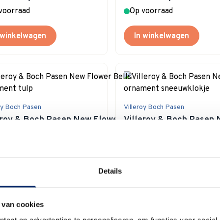
voorraad
Op voorraad
 winkelwagen
In winkelwagen
oy Boch Pasen
Villeroy Boch Pasen
eroy & Boch Pasen New Flower Bells
Villeroy & Boch Pasen 
ment tulp
ornament sneeuwklokje
Special Price
Special Price
€ 11,95
€ 7,50
90
€ 14,90
 1 item op voorraad
Op voorraad
Details
 winkelwagen
In winkelwagen
 van cookies
ent en advertenties te personaliseren, om functies voor social