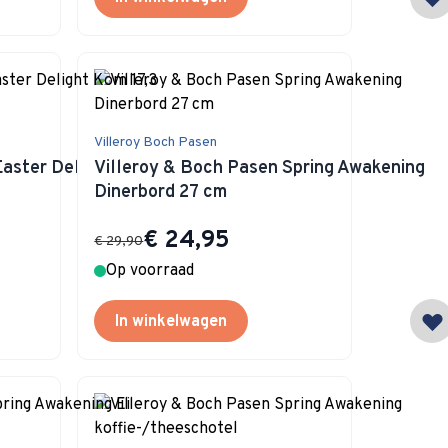
Villeroy Boch Pasen
Easter Delight Kom
Villeroy & Boch Pasen Spring Awakening
Dinerbord 27 cm
Special Price
€ 24,95
€ 29,90
Op voorraad
In winkelwagen