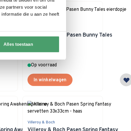
ze partners voor social
nformatie die u aan ze heeft
Villeroy & Boch
Bunny Tales
Villeroy & Boch Pasen Bunny Tales
eierdopje Max
Alles toestaan
Special Price
€ 21,95
€ 24,90
Op voorraad
In winkelwagen
Villeroy & Boch
Spring Awakening
Villeroy & Boch Pasen Spring Fantasy