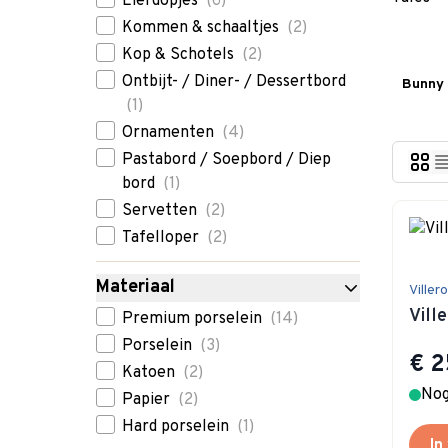
Eierdopjes
(6)
Kommen & schaaltjes
(2)
Kop & Schotels
(2)
Ontbijt- / Diner- / Dessertbord
Bunny 
(1)
Ornamenten
(4)
Pastabord / Soepbord / Diep
bord
(1)
Servetten
(2)
Tafelloper
(2)
Materiaal
Viller
filter
Vill
Premium porselein
(14)
Porselein
(3)
€ 2
Katoen
(2)
Nog
Papier
(2)
Hard porselein
(1)
In