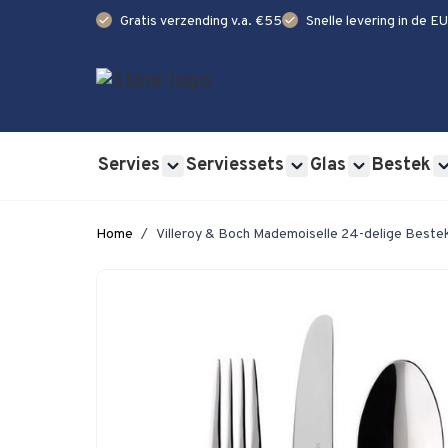
check
check
Gratis verzending v.a. €55
Snelle levering in de EU
Ga naar de inhoud
Servies
Serviessets
Glas
Bestek
Show submenu for Servies category
Show submenu for Se
Show submen
Home
/
Villeroy & Boch Mademoiselle 24-delige Best