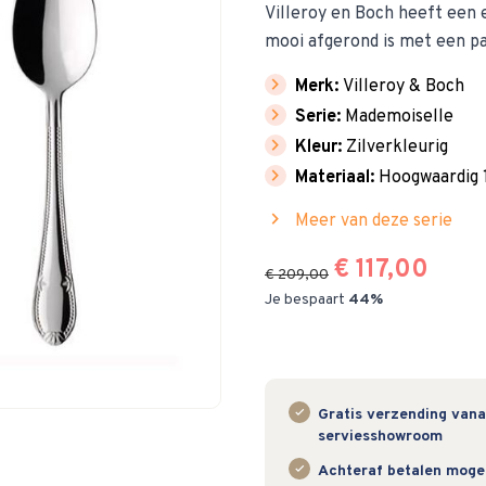
Villeroy en Boch heeft een 
mooi afgerond is met een pa
chevron_right
Merk:
Villeroy & Boch
chevron_right
Serie:
Mademoiselle
chevron_right
Kleur:
Zilverkleurig
chevron_right
Materiaal:
Hoogwaardig 1
chevron_right
Meer van deze serie
€ 117,00
€ 209,00
Je bespaart
44%
Gratis verzending vanaf
serviesshowroom
Achteraf betalen mogeli