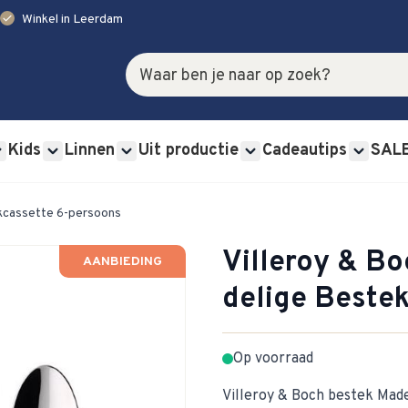
check
Winkel in Leerdam
Zoek
Kids
Linnen
Uit productie
Cadeautips
SAL
rviessets category
u for Glas category
Show submenu for Bestek category
Show submenu for Kids category
Show submenu for Linnen category
Show submenu for Uit p
Show s
ekcassette 6-persoons
Villeroy & B
AANBIEDING
delige Beste
Op voorraad
Villeroy & Boch bestek Mad