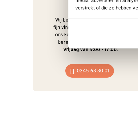
media, adverteren en analys
Bel gerust
verstrekt of die ze hebben v
Wij begrijpen dat je als klant het
fijn vindt om te kunnen bellen. Bij
ons kan dat ook gewoon. We zijn
bereikbaar van
maandag t/m
vrijdag van 9:00 - 17:00
.
0345 63 30 01