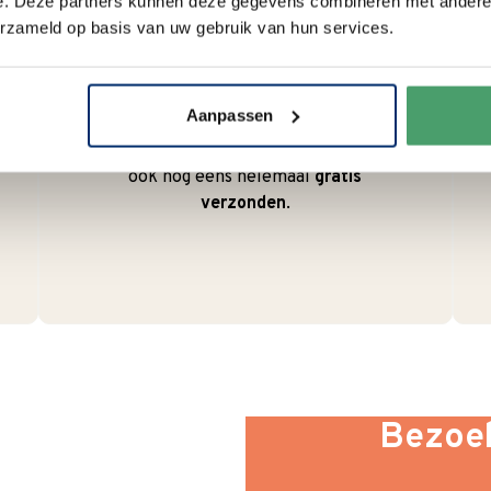
e. Deze partners kunnen deze gegevens combineren met andere i
Duurzaam
erzameld op basis van uw gebruik van hun services.
We verpakken onze producten
zorgvuldig en duurzaam met
Aanpassen
hergebruikt karton en papier.
Vanaf € 55,-
wordt jouw bestelling
ook nog eens helemaal
gratis
verzonden
.
Bezoek