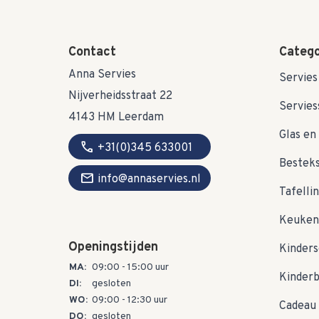
Contact
Catego
Anna Servies
Servies
Nijverheidsstraat 22
Servies
4143 HM Leerdam
Glas en 
call
+31(0)345 633001
Bestek
mail
info@annaservies.nl
Tafelli
Keuken
Openingstijden
Kinders
MA:
09:00 - 15:00 uur
Kinder
DI:
gesloten
WO:
09:00 - 12:30 uur
Cadeau 
DO:
gesloten