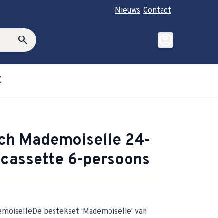
Nieuws
Contact
account_circle
search
E
roductie category
ubmenu for Cadeautips category
och Mademoiselle 24-
kcassette 6-persoons
emoiselleDe bestekset 'Mademoiselle' van