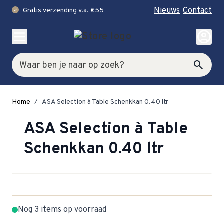
Nieuws
Contact
Gratis verzending v.a. €55
check
Ga naar de inhoud
account_circle
Zoek
search
Home
/
ASA Selection à Table Schenkkan 0.40 ltr
ASA Selection à Table
Schenkkan 0.40 ltr
Nog 3 items op voorraad