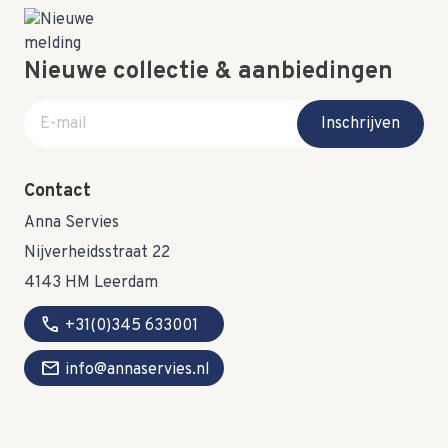
Nieuwe collectie & aanbiedingen
E-mail adres
Inschrijven
Contact
Anna Servies
Nijverheidsstraat 22
4143 HM Leerdam
call
+31(0)345 633001
mail
info@annaservies.nl