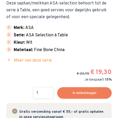
Deze sapkan/melkkan ASA-selection behoort tot de
serie à Table, een goed servies voor dagelijks gebruik
of voor een speciale gelegenheid.
chevron_right
Merk:
ASA
chevron_right
Serie:
ASA Selection à Table
chevron_right
Kleur:
Wit
chevron_right
Materiaal:
Fine Bone China
chevron_right
Meer van deze serie
€ 19,30
€ 22,70
Je bespaart
15%
Hoeveelheid
In winkelwagen
Gratis verzending vanaf € 55,- of gratis ophalen
in onze serviesshowroom