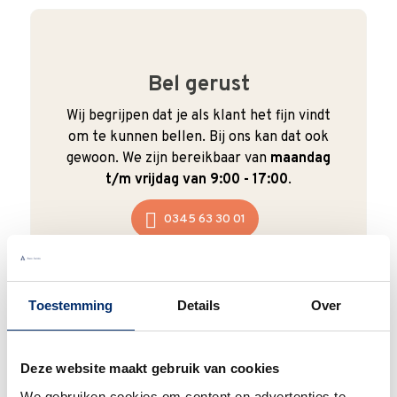
Bel gerust
Wij begrijpen dat je als klant het fijn vindt
om te kunnen bellen. Bij ons kan dat ook
gewoon. We zijn bereikbaar van
maandag
t/m vrijdag van 9:00 - 17:00
.
0345 63 30 01
Toestemming
Details
Over
Duurzaam
Deze website maakt gebruik van cookies
We verpakken onze producten zorgvuldig
en duurzaam met hergebruikt karton en
We gebruiken cookies om content en advertenties te