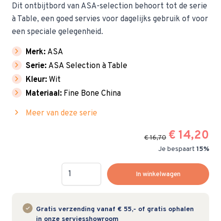
Dit ontbijtbord van ASA-selection behoort tot de serie
à Table, een goed servies voor dagelijks gebruik of voor
een speciale gelegenheid.
chevron_right
Merk:
ASA
chevron_right
Serie:
ASA Selection à Table
chevron_right
Kleur:
Wit
chevron_right
Materiaal:
Fine Bone China
chevron_right
Meer van deze serie
€ 14,20
€ 16,70
Je bespaart
15%
Hoeveelheid
In winkelwagen
Gratis verzending vanaf € 55,- of gratis ophalen
in onze serviesshowroom