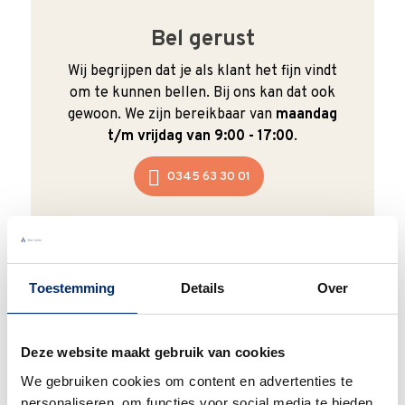
Bel gerust
Wij begrijpen dat je als klant het fijn vindt
om te kunnen bellen. Bij ons kan dat ook
gewoon. We zijn bereikbaar van
maandag
t/m vrijdag van 9:00 - 17:00
.
0345 63 30 01
Toestemming
Details
Over
Duurzaam
We verpakken onze producten zorgvuldig
Deze website maakt gebruik van cookies
en duurzaam met hergebruikt karton en
papier.
Vanaf € 55,-
wordt jouw bestelling
We gebruiken cookies om content en advertenties te
ook nog eens helemaal
gratis verzonden
.
personaliseren, om functies voor social media te bieden