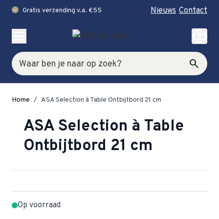
Nieuws
Contact
Gratis verzending v.a. €55
check
Ga naar de inhoud
account_circle
Zoek
search
Home
/
ASA Selection à Table Ontbijtbord 21 cm
ASA Selection à Table
Ontbijtbord 21 cm
Op voorraad