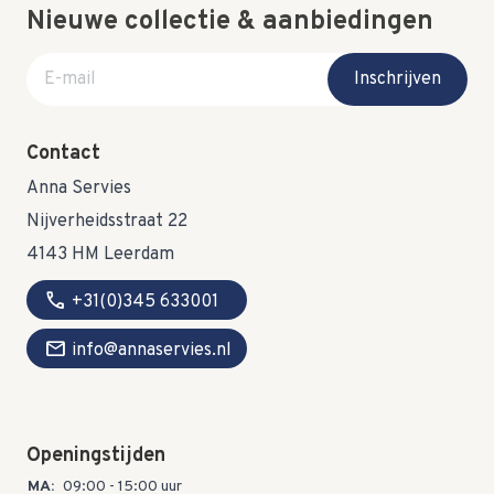
Nieuwe collectie & aanbiedingen
E-mail adres
Inschrijven
Contact
Anna Servies
Nijverheidsstraat 22
4143 HM Leerdam
call
+31(0)345 633001
mail
info@annaservies.nl
Openingstijden
MA:
09:00 - 15:00 uur