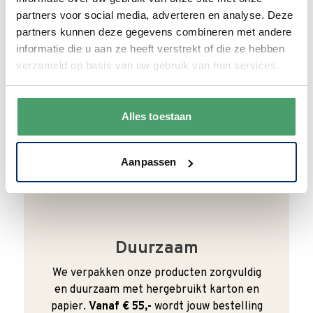
partners voor social media, adverteren en analyse. Deze
partners kunnen deze gegevens combineren met andere
Bel gerust
informatie die u aan ze heeft verstrekt of die ze hebben
verzameld op basis van uw gebruik van hun services.
Wij begrijpen dat je als klant het fijn vindt
om te kunnen bellen. Bij ons kan dat ook
gewoon. We zijn bereikbaar van
maandag
Alles toestaan
t/m vrijdag van 9:00 - 17:00
.
0345 63 30 01
Aanpassen
Duurzaam
We verpakken onze producten zorgvuldig
en duurzaam met hergebruikt karton en
papier.
Vanaf € 55,-
wordt jouw bestelling