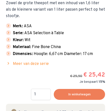
Zowel de grote theepot met een inhoud van 1,6 liter
als de kleinere variant van 1 liter passen perfect op het
stoofje.
chevron_right
Merk:
ASA
chevron_right
Serie:
ASA Selection à Table
chevron_right
Kleur:
Wit
chevron_right
Materiaal:
Fine Bone China
chevron_right
Dimensies:
Hoogte: 6,67 cm Diameter: 17 cm
chevron_right
Meer van deze serie
€ 25,42
€ 29,90
Je bespaart
15%
Hoeveelheid
In winkelwagen