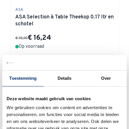
ASA
ASA Selection à Table Theekop 0.17 ltr en
schotel
Special Price
€ 16,24
€ 19,10
Op voorraad
In winkelwagen
Toestemming
Details
Over
Deze website maakt gebruik van cookies
Waarom
Anna?
We gebruiken cookies om content en advertenties te
personaliseren, om functies voor social media te bieden
en om ons websiteverkeer te analyseren. Ook delen we
informatie over uw gebruik van onze site met onze