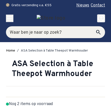
Nieuws
Contact
Gratis verzending v.a. €55
check
Ga naar de inhoud
account_circle
Zoek
search
Home
/
ASA Selection à Table Theepot Warmhouder
ASA Selection à Table
Theepot Warmhouder
Nog 2 items op voorraad