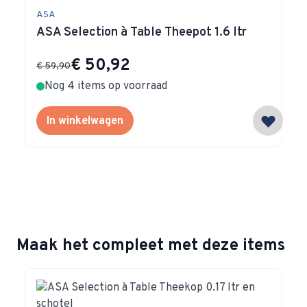
ASA
ASA Selection à Table Theepot 1.6 ltr
Special Price
€ 50,92
€ 59,90
Nog 4 items op voorraad
In winkelwagen
Maak het compleet met deze items
Navigating through the elements of the carousel is possible 
Press to skip carousel
Press to go to carousel navigation