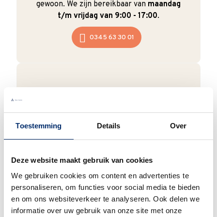
gewoon. We zijn bereikbaar van
maandag
t/m vrijdag van 9:00 - 17:00
.
0345 63 30 01
Duurzaam
We verpakken onze producten zorgvuldig
Toestemming
Details
Over
en duurzaam met hergebruikt karton en
papier.
Vanaf € 55,-
wordt jouw bestelling
ook nog eens helemaal
gratis verzonden
.
Deze website maakt gebruik van cookies
We gebruiken cookies om content en advertenties te
personaliseren, om functies voor social media te bieden
en om ons websiteverkeer te analyseren. Ook delen we
informatie over uw gebruik van onze site met onze