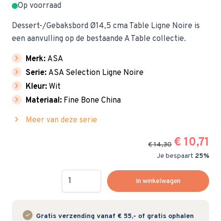
Op voorraad
Dessert-/Gebaksbord Ø14,5 cma Table Ligne Noire is
een aanvulling op de bestaande A Table collectie.
chevron_right
Merk:
ASA
chevron_right
Serie:
ASA Selection Ligne Noire
chevron_right
Kleur:
Wit
chevron_right
Materiaal:
Fine Bone China
chevron_right
Meer van deze serie
€ 10,71
€ 14,30
Je bespaart
25%
Hoeveelheid
In winkelwagen
Gratis verzending vanaf € 55,- of gratis ophalen