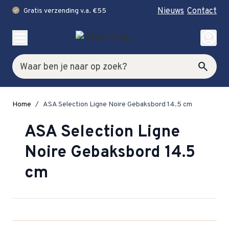
Nieuws
Contact
Gratis verzending v.a. €55
check
Ga naar de inhoud
account_circle
Zoek
search
Home
/
ASA Selection Ligne Noire Gebaksbord 14.5 cm
ASA Selection Ligne
Noire Gebaksbord 14.5
cm