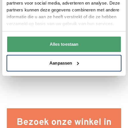
Goede waardering
partners voor social media, adverteren en analyse. Deze
partners kunnen deze gegevens combineren met andere
We krijgen een goede waardering van Onze
informatie die u aan ze heeft verstrekt of die ze hebben
klanten. 9+ gemiddeld.
verzameld op basis van uw gebruik van hun services.
Alles toestaan
Aanpassen
Bezoek onze winkel in