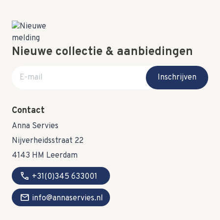
Nieuwe collectie & aanbiedingen
E-mail adres
Inschrijven
Contact
Anna Servies
Nijverheidsstraat 22
4143 HM Leerdam
call
+31(0)345 633001
mail
info@annaservies.nl