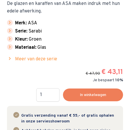
De glazen en karaffen van ASA maken indruk met hun
edele afwerking.
chevron_right
Merk:
ASA
chevron_right
Serie:
Sarabi
chevron_right
Kleur:
Groen
chevron_right
Materiaal:
Glas
chevron_right
Meer van deze serie
€ 43,11
€ 47,90
Je bespaart
10%
Hoeveelheid
In winkelwagen
Gratis verzending vanaf € 55,- of gratis ophalen
in onze serviesshowroom