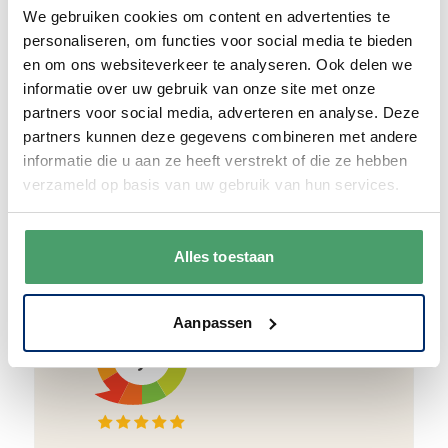
We verpakken onze producten zorgvuldig
We gebruiken cookies om content en advertenties te
en duurzaam met hergebruikt karton en
personaliseren, om functies voor social media te bieden
papier.
Vanaf € 55,-
wordt jouw bestelling
en om ons websiteverkeer te analyseren. Ook delen we
ook nog eens helemaal
gratis verzonden
.
informatie over uw gebruik van onze site met onze
partners voor social media, adverteren en analyse. Deze
partners kunnen deze gegevens combineren met andere
informatie die u aan ze heeft verstrekt of die ze hebben
verzameld op basis van uw gebruik van hun services.
Goede waardering
We krijgen een goede waardering van Onze
Alles toestaan
klanten. 9+ gemiddeld.
Aanpassen