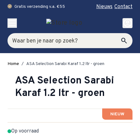
Nieuws
Contact
Gratis verzending v.a. €55
check
Ga naar de inhoud
account_circle
Zoek
search
Home
/
ASA Selection Sarabi Karaf 1.2 ltr - groen
ASA Selection Sarabi
Karaf 1.2 ltr - groen
NIEUW
Op voorraad