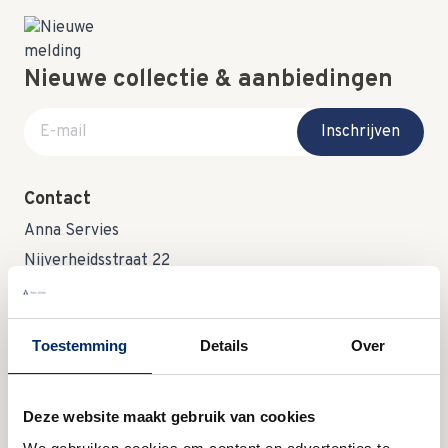
Nieuwe collectie & aanbiedingen
E-mail adres
Inschrijven
Contact
Anna Servies
Nijverheidsstraat 22
4143 HM Leerdam
call
+31(0)345 633001
Toestemming
Details
Over
mail
info@annaservies.nl
Deze website maakt gebruik van cookies