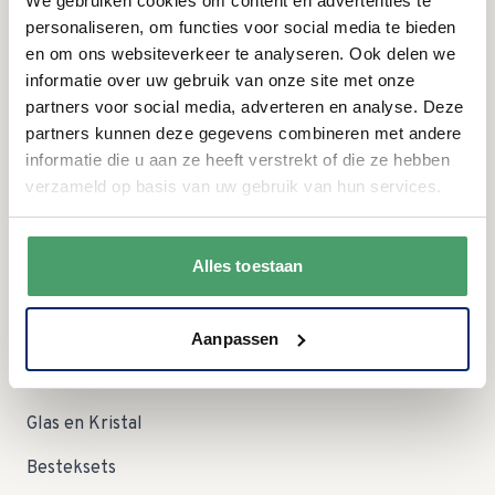
We gebruiken cookies om content en advertenties te
Openingstijden
personaliseren, om functies voor social media te bieden
en om ons websiteverkeer te analyseren. Ook delen we
MA:
09:00 - 15:00 uur
informatie over uw gebruik van onze site met onze
DI:
gesloten
partners voor social media, adverteren en analyse. Deze
WO:
09:00 - 12:30 uur
partners kunnen deze gegevens combineren met andere
DO:
gesloten
informatie die u aan ze heeft verstrekt of die ze hebben
VR:
09:00 - 12:30 uur
verzameld op basis van uw gebruik van hun services.
09:00 - 12:30 uur Let op; in augustus zijn wij op zaterdag
ZA:
dicht!
ZO:
gesloten
Alles toestaan
Categorieën
Servies
Aanpassen
Serviessets
Glas en Kristal
Besteksets