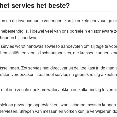
het servies het beste?
uden en de levensduur te verlengen, kun je enkele eenvoudige o
inebestendig is. Hoewel veel van ons porselein en stoneware 
behouden bij handwas.
 servies wordt handwas sowieso aanbevolen om slijtage te voor
hemicaliën en vermijd schuursponsjes, die krassen kunnen ver
sselingen. Zet servies niet direct vanuit de koelkast in de magn
sten veroorzaken. Laat heet servies na gebruik rustig afkoelen v
 met een zachte doek om watervlekken en kalkaanslag te vermij
stek op gevoelige oppervlakken, want scherpe messen kunnen 
rviezen. Strepen van messen en vorken kun je verwijderen door