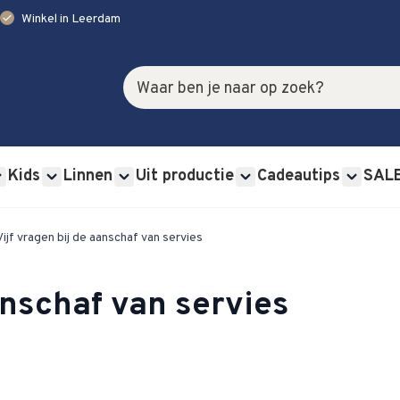
check
Winkel in Leerdam
Zoek
Kids
Linnen
Uit productie
Cadeautips
SAL
rviessets category
u for Glas category
Show submenu for Bestek category
Show submenu for Kids category
Show submenu for Linnen category
Show submenu for Uit p
Show s
Vijf vragen bij de aanschaf van servies
anschaf van servies