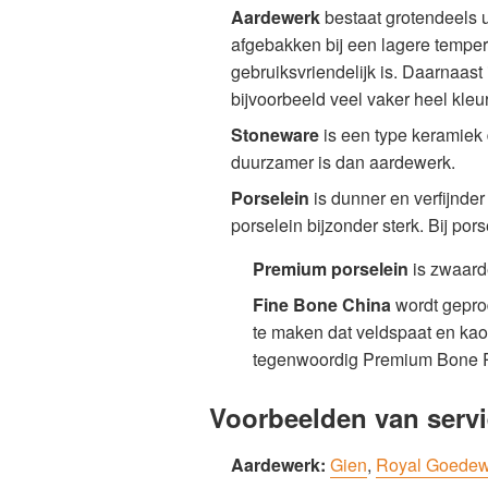
Aardewerk
bestaat grotendeels ui
afgebakken bij een lagere temper
gebruiksvriendelijk is. Daarnaast
bijvoorbeeld veel vaker heel kleu
Stoneware
is een type keramiek 
duurzamer is dan aardewerk.
Porselein
is dunner en verfijnde
porselein bijzonder sterk. Bij p
Premium porselein
is zwaarde
Fine Bone China
wordt gepro
te maken dat veldspaat en kaol
tegenwoordig Premium Bone Po
Voorbeelden van servi
Aardewerk:
Gien
,
Royal Goede