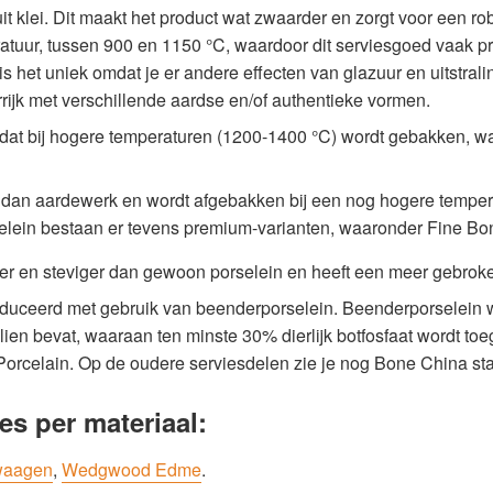
t klei. Dit maakt het product wat zwaarder en zorgt voor een rob
atuur, tussen 900 en 1150 °C, waardoor dit serviesgoed vaak pre
 is het uniek omdat je er andere effecten van glazuur en uitstra
rrijk met verschillende aardse en/of authentieke vormen.
dat bij hogere temperaturen (1200-1400 °C) wordt gebakken, waa
r dan aardewerk en wordt afgebakken bij een nog hogere tempera
orselein bestaan er tevens premium-varianten, waaronder Fine B
r en steviger dan gewoon porselein en heeft een meer gebroken 
duceerd met gebruik van beenderporselein. Beenderporselein 
ien bevat, waaraan ten minste 30% dierlijk botfosfaat wordt to
rcelain. Op de oudere serviesdelen zie je nog Bone China st
es per materiaal:
waagen
,
Wedgwood Edme
.