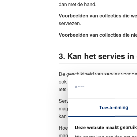
dan met de hand.
Voorbeelden van collecties die w
serviezen.
Voorbeelden van collecties die ni
3. Kan het servies i
De geschiktheid van servies voor ge
ook de adviezen van de fabrikant, di
iets ovenvast is. Bij Iittala is bijv
Servies met metalen decoraties zoal
Toestemming
magnetron, omdat dit vonken en kort
kan dus prima de magnetron in.
Hoewel aardewerk in de basis poreu
Deze website maakt gebruik
magnetron. Dit bewijst bijvoorbee
We gebruiken cookies om cont