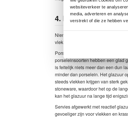
websiteverkeer te analyseren
media, adverteren en analys
4. Is het servies kra
verstrekt of die ze hebben v
Niemand wil servies dat snel bescha
vlekken, is geen enkel type volledig 
Porselein staat bekend om zijn harde
porseleinsoorten hebben een glad g
is feitelijk niets meer dan een dun
minder dan porselein. Het glazuur o
steeds vlekken krijgen van sterk ge
stoneware, waardoor het op de lang
kan het glazuur na lange tijd enigszin
Servies afgewerkt met reactief glaz
gevoeliger zijn voor vlekken en kras