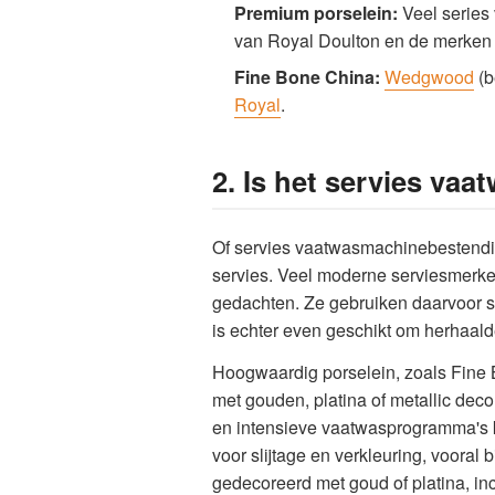
Premium porselein:
Veel series
van Royal Doulton en de merke
Fine Bone China:
Wedgwood
(b
Royal
.
2. Is het servies v
Of servies vaatwasmachinebestendig i
servies. Veel moderne serviesmerk
gedachten. Ze gebruiken daarvoor s
is echter even geschikt om herhaal
Hoogwaardig porselein, zoals Fine B
met gouden, platina of metallic de
en intensieve vaatwasprogramma's ku
voor slijtage en verkleuring, vooral
gedecoreerd met goud of platina, in