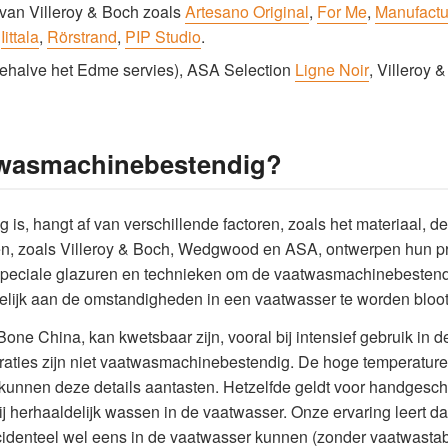
 van Villeroy & Boch zoals
Artesano Original
,
For Me
,
Manufactu
n
Iittala
,
Rörstrand
,
PIP Studio
.
ehalve het Edme servies), ASA Selection
Ligne Noir
, Villeroy 
aatwasmachinebestendig?
s, hangt af van verschillende factoren, zoals het materiaal, de
en, zoals Villeroy & Boch, Wedgwood en ASA, ontwerpen hun p
peciale glazuren en technieken om de vaatwasmachinebestendig
delijk aan de omstandigheden in een vaatwasser te worden bloot
one China, kan kwetsbaar zijn, vooral bij intensief gebruik in
coraties zijn niet vaatwasmachinebestendig. De hoge temperat
nnen deze details aantasten. Hetzelfde geldt voor handgeschil
 bij herhaaldelijk wassen in de vaatwasser. Onze ervaring leert 
cidenteel wel eens in de vaatwasser kunnen (zonder vaatwastab