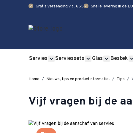
check
check
Gratis verzending v.a. €55
Snelle levering in de EU
Ga naar de inhoud
Servies
Serviessets
Glas
Bestek
Show submenu for Servies category
Show submenu for Se
Show submen
Home
/
Nieuws, tips en productinformatie.
/
Tips
/
Vijf vragen bij de a