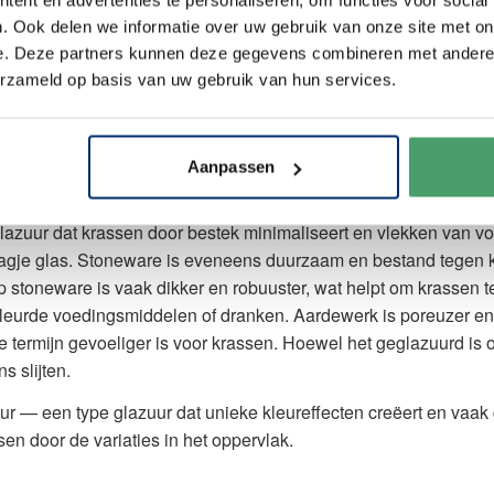
. Ook delen we informatie over uw gebruik van onze site met on
e. Deze partners kunnen deze gegevens combineren met andere i
s- en vlekbestendig?
erzameld op basis van uw gebruik van hun services.
digt of vlekken vertoont. Hoewel sommige soorten servies bete
immuun voor slijtage en vlekvorming, vooral bij intensief gebrui
Aanpassen
 en dichte structuur, waardoor het relatief kras- en vlekbesten
lazuur dat krassen door bestek minimaliseert en vlekken van v
 laagje glas. Stoneware is eveneens duurzaam en bestand tegen 
p stoneware is vaak dikker en robuuster, wat helpt om krassen
kleurde voedingsmiddelen of dranken. Aardewerk is poreuzer en
e termijn gevoeliger is voor krassen. Hoewel het geglazuurd is
s slijten.
uur — een type glazuur dat unieke kleureffecten creëert en vaak
sen door de variaties in het oppervlak.