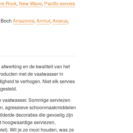
re Rock
,
New Wave
,
Pacific-servies
& Boch
Amazonia
,
Anmut
,
Avarua
,
 afwerking en de kwaliteit van het
roducten met de vaatwasser in
heid te verhogen. Niet elk servies
gesteld.
 de vaatwasser. Sommige serviezen
uren, agressieve schoonmaakmiddelen
derde decoraties die gevoelig zijn
dat hoogwaardige serviezen,
let). Wil je ze mooi houden, was ze