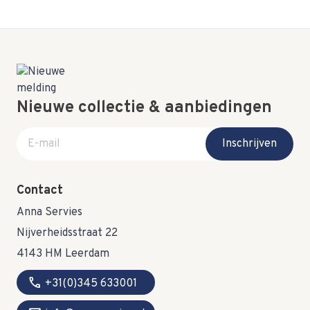
Nieuwe collectie & aanbiedingen
E-mail adres
Inschrijven
Contact
Anna Servies
Nijverheidsstraat 22
4143 HM Leerdam
call
+31(0)345 633001