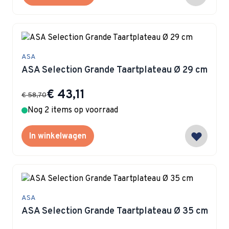
ASA
ASA Selection Grande Taartplateau Ø 29 cm
Special Price
€ 43,11
€ 58,70
Nog 2 items op voorraad
In winkelwagen
ASA
ASA Selection Grande Taartplateau Ø 35 cm