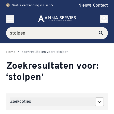
Nieuws
Contact
Gratis verzending v.a. €55
check
Ga naar de inhoud
account_circle
Zoek
search
Home
/
Zoekresultaten voor: ‘stolpen’
Zoekresultaten voor:
‘stolpen’
Zoekopties