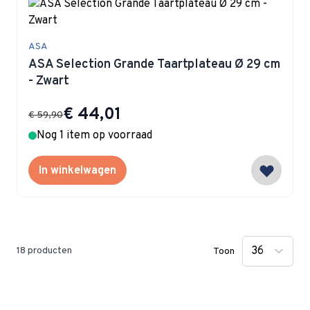
ASA
ASA Selection Grande Taartplateau Ø 29 cm
- Zwart
Special Price
€ 44,01
€ 59,90
Nog 1 item op voorraad
In winkelwagen
18
producten
Toon