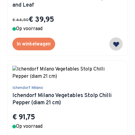
and Leaf
Special Price
€ 39,95
€ 44,50
Op voorraad
In winkelwagen
Ichendorf Milano
Ichendorf Milano Vegetables Stolp Chilli
Pepper (diam 21 cm)
€ 91,75
Op voorraad