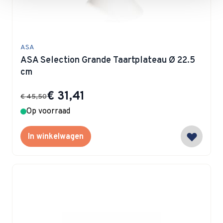
ASA
ASA Selection Grande Taartplateau Ø 22.5
cm
Special Price
€ 31,41
€ 45,50
Op voorraad
In winkelwagen