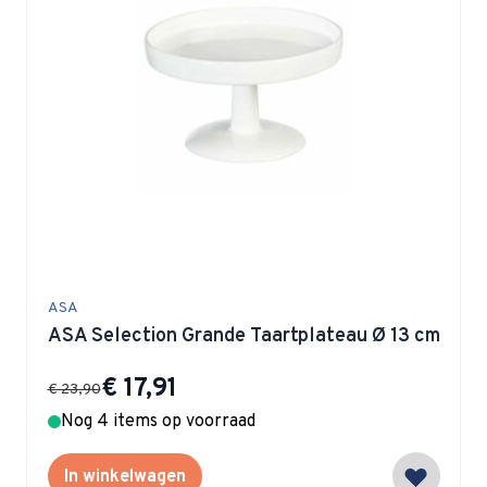
ASA
ASA Selection Grande Taartplateau Ø 13 cm
Special Price
€ 17,91
€ 23,90
Nog 4 items op voorraad
In winkelwagen