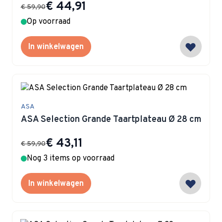
Special Price
€ 44,91
€ 59,90
Op voorraad
In winkelwagen
ASA
ASA Selection Grande Taartplateau Ø 28 cm
Special Price
€ 43,11
€ 59,90
Nog 3 items op voorraad
In winkelwagen