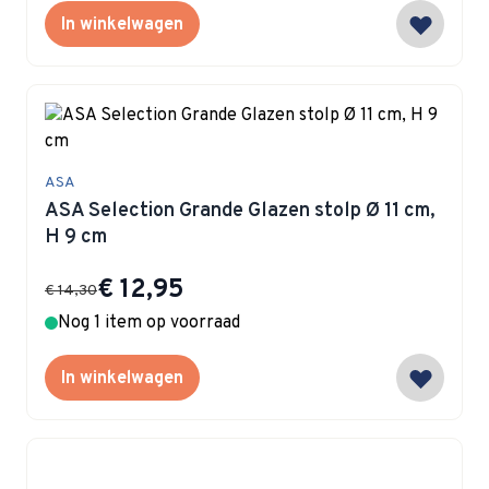
In winkelwagen
ASA
ASA Selection Grande Glazen stolp Ø 11 cm,
H 9 cm
Special Price
€ 12,95
€ 14,30
Nog 1 item op voorraad
In winkelwagen