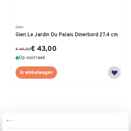
Gien
Gien Le Jardin Du Palais Dinerbord 27.4 cm
Special Price
€ 43,00
€ 46,00
Op voorraad
In winkelwagen
Waarom
Anna?