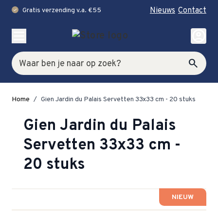
Nieuws
Contact
Gratis verzending v.a. €55
check
Ga naar de inhoud
account_circle
Zoek
search
Home
/
Gien Jardin du Palais Servetten 33x33 cm - 20 stuks
Gien Jardin du Palais
Servetten 33x33 cm -
20 stuks
NIEUW