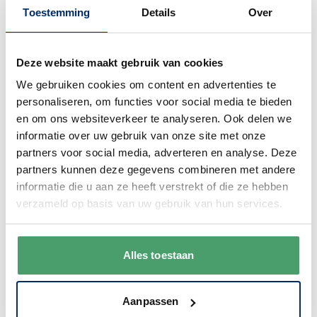
Toestemming
Details
Over
Deze website maakt gebruik van cookies
Bel gerust
We gebruiken cookies om content en advertenties te
Wij begrijpen dat je als klant het fijn vindt
personaliseren, om functies voor social media te bieden
om te kunnen bellen. Bij ons kan dat ook
en om ons websiteverkeer te analyseren. Ook delen we
gewoon. We zijn bereikbaar van
maandag
informatie over uw gebruik van onze site met onze
t/m vrijdag van 9:00 - 17:00
.
partners voor social media, adverteren en analyse. Deze
partners kunnen deze gegevens combineren met andere
0345 63 30 01
informatie die u aan ze heeft verstrekt of die ze hebben
verzameld op basis van uw gebruik van hun services.
Alles toestaan
Duurzaam
We verpakken onze producten zorgvuldig
Aanpassen