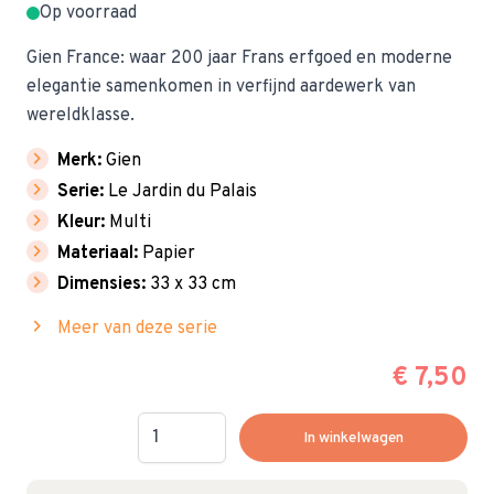
Op voorraad
Gien France: waar 200 jaar Frans erfgoed en moderne
elegantie samenkomen in verfijnd aardewerk van
wereldklasse.
chevron_right
Merk:
Gien
chevron_right
Serie:
Le Jardin du Palais
chevron_right
Kleur:
Multi
chevron_right
Materiaal:
Papier
chevron_right
Dimensies:
33 x 33 cm
chevron_right
Meer van deze serie
€ 7,50
Hoeveelheid
In winkelwagen