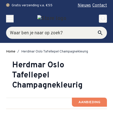
Nieuws
Contact
Gratis verzending v.a. €55
check
Ga naar de inhoud
account_circle
Zoek
search
Home
/
Herdmar Oslo Tafellepel Champagnekleurig
Herdmar Oslo
Tafellepel
Champagnekleurig
AANBIEDING