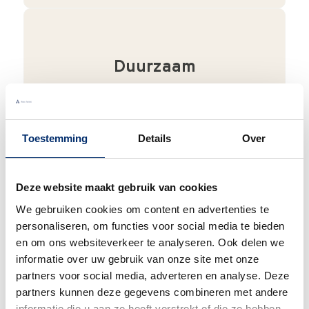
Duurzaam
We verpakken onze producten zorgvuldig
en duurzaam met hergebruikt karton en
papier.
Vanaf € 55,-
wordt jouw bestelling
Toestemming
Details
Over
ook nog eens helemaal
gratis verzonden
.
Deze website maakt gebruik van cookies
We gebruiken cookies om content en advertenties te
personaliseren, om functies voor social media te bieden
Goede waardering
en om ons websiteverkeer te analyseren. Ook delen we
We krijgen een goede waardering van Onze
informatie over uw gebruik van onze site met onze
klanten. 9+ gemiddeld.
partners voor social media, adverteren en analyse. Deze
partners kunnen deze gegevens combineren met andere
informatie die u aan ze heeft verstrekt of die ze hebben