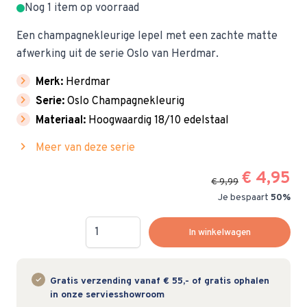
Nog 1 item op voorraad
Een champagnekleurige lepel met een zachte matte
afwerking uit de serie Oslo van Herdmar.
chevron_right
Merk:
Herdmar
chevron_right
Serie:
Oslo Champagnekleurig
chevron_right
Materiaal:
Hoogwaardig 18/10 edelstaal
chevron_right
Meer van deze serie
€ 4,95
€ 9,99
Je bespaart
50%
Hoeveelheid
In winkelwagen
Gratis verzending vanaf € 55,- of gratis ophalen
in onze serviesshowroom