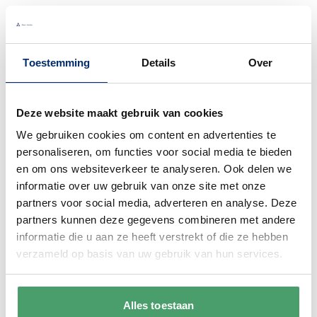
Toestemming
Details
Over
Waarom
Anna?
Deze website maakt gebruik van cookies
We gebruiken cookies om content en advertenties te
personaliseren, om functies voor social media te bieden
Bel gerust
en om ons websiteverkeer te analyseren. Ook delen we
informatie over uw gebruik van onze site met onze
Wij begrijpen dat je als klant het fijn vindt
partners voor social media, adverteren en analyse. Deze
om te kunnen bellen. Bij ons kan dat ook
partners kunnen deze gegevens combineren met andere
gewoon. We zijn bereikbaar van
maandag
informatie die u aan ze heeft verstrekt of die ze hebben
t/m vrijdag van 9:00 - 17:00
.
verzameld op basis van uw gebruik van hun services.
0345 63 30 01
Alles toestaan