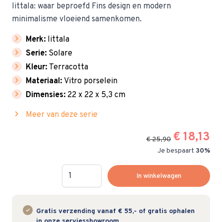
Iittala: waar beproefd Fins design en modern
minimalisme vloeiend samenkomen.
chevron_right
Merk:
littala
chevron_right
Serie:
Solare
chevron_right
Kleur:
Terracotta
chevron_right
Materiaal:
Vitro porselein
chevron_right
Dimensies:
22 x 22 x 5,3 cm
chevron_right
Meer van deze serie
€ 18,13
€ 25,90
Je bespaart
30%
Hoeveelheid
In winkelwagen
Gratis verzending vanaf € 55,- of gratis ophalen
in onze serviesshowroom