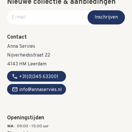
Nieuwe collectie & aanbiedingen
E-mail adres
Inschrijven
Contact
Anna Servies
Nijverheidsstraat 22
4143 HM Leerdam
call
+31(0)345 633001
mail
info@annaservies.nl
Openingstijden
MA:
09:00 - 15:00 uur