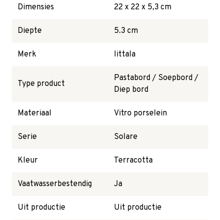
Dimensies
22 x 22 x 5,3 cm
Diepte
5.3 cm
Merk
littala
Pastabord / Soepbord /
Type product
Diep bord
Materiaal
Vitro porselein
Serie
Solare
Kleur
Terracotta
Vaatwasserbestendig
Ja
Uit productie
Uit productie