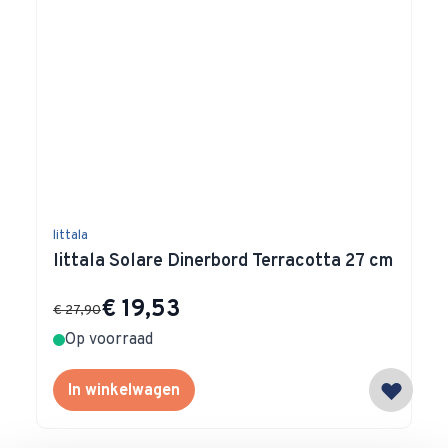
littala
Iittala Solare Dinerbord Terracotta 27 cm
Special Price
€ 19,53
€ 27,90
Op voorraad
In winkelwagen