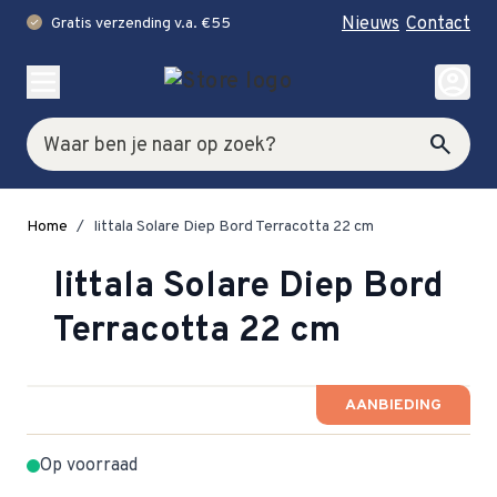
Nieuws
Contact
Gratis verzending v.a. €55
check
Ga naar de inhoud
account_circle
Zoek
search
Home
/
Iittala Solare Diep Bord Terracotta 22 cm
Iittala Solare Diep Bord
Terracotta 22 cm
AANBIEDING
Op voorraad