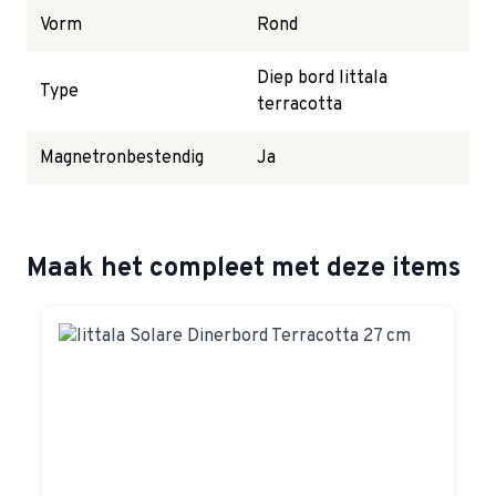
Vorm
Rond
Diep bord Iittala
Type
terracotta
Magnetronbestendig
Ja
Maak het compleet met deze items
Navigating through the elements of the carousel is possible 
Press to skip carousel
Press to go to carousel navigation