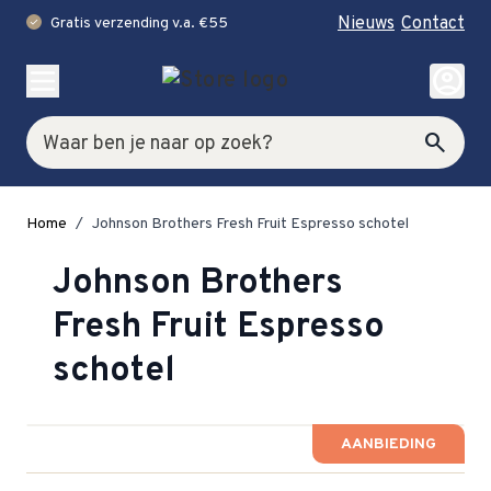
Nieuws
Contact
Gratis verzending v.a. €55
check
Ga naar de inhoud
account_circle
Zoek
search
Home
/
Johnson Brothers Fresh Fruit Espresso schotel
Johnson Brothers
Fresh Fruit Espresso
schotel
AANBIEDING