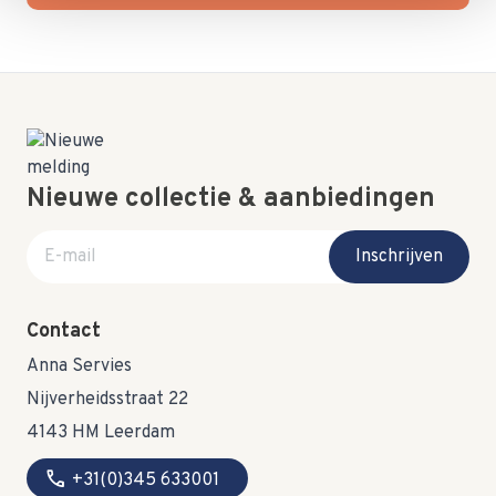
Nieuwe collectie & aanbiedingen
E-mail adres
Inschrijven
Contact
Anna Servies
Nijverheidsstraat 22
4143 HM Leerdam
call
+31(0)345 633001