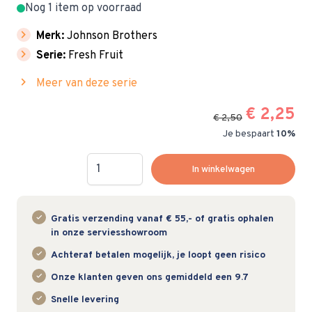
Nog 1 item op voorraad
chevron_right
Merk:
Johnson Brothers
chevron_right
Serie:
Fresh Fruit
chevron_right
Meer van deze serie
€ 2,25
€ 2,50
Je bespaart
10%
Hoeveelheid
In winkelwagen
Gratis verzending vanaf € 55,- of gratis ophalen
in onze serviesshowroom
Achteraf betalen mogelijk, je loopt geen risico
Onze klanten geven ons gemiddeld een 9.7
Snelle levering