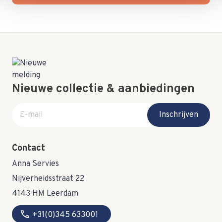
Nieuwe collectie & aanbiedingen
E-mail adres
Inschrijven
Contact
Anna Servies
Nijverheidsstraat 22
4143 HM Leerdam
call
+31(0)345 633001