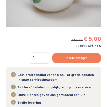
Nog 2 items op voorraad
chevron_right
Merk:
Johnson Brothers
chevron_right
Serie:
Hopscotch Blue
chevron_right
Meer van deze serie
€ 5,00
€ 19,50
Je bespaart
74%
Hoeveelheid
In winkelwagen
Gratis verzending vanaf € 55,- of gratis ophalen
in onze serviesshowroom
Achteraf betalen mogelijk, je loopt geen risico
Onze klanten geven ons gemiddeld een 9.7
Snelle levering