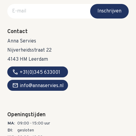
E-mail adres
Inschrijven
Contact
Anna Servies
Nijverheidsstraat 22
4143 HM Leerdam
call
+31(0)345 633001
mail
info@annaservies.nl
Openingstijden
MA:
09:00 - 15:00 uur
DI:
gesloten