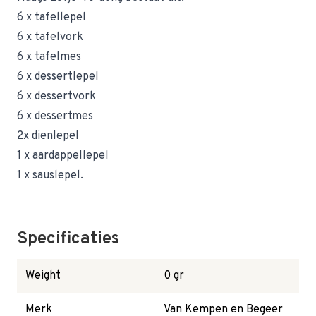
6 x tafellepel
6 x tafelvork
6 x tafelmes
6 x dessertlepel
6 x dessertvork
6 x dessertmes
2x dienlepel
1 x aardappellepel
1 x sauslepel.
Specificaties
Weight
0 gr
Merk
Van Kempen en Begeer