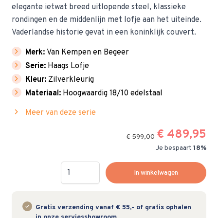
elegante ietwat breed uitlopende steel, klassieke
rondingen en de middenlijn met lofje aan het uiteinde.
Vaderlandse historie gevat in een koninklijk couvert.
chevron_right
Merk:
Van Kempen en Begeer
chevron_right
Serie:
Haags Lofje
chevron_right
Kleur:
Zilverkleurig
chevron_right
Materiaal:
Hoogwaardig 18/10 edelstaal
chevron_right
Meer van deze serie
€ 489,95
€ 599,00
Je bespaart
18%
Hoeveelheid
In winkelwagen
Gratis verzending vanaf € 55,- of gratis ophalen
in onze serviesshowroom