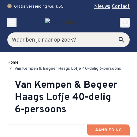
Nieuws
Contact
Gratis verzending v.a. €55
check
Ga naar de inhoud
account_circle
Zoek
search
Home
/
Van Kempen & Begeer Haags Lofje 40-delig 6-persoons
Van Kempen & Begeer
Haags Lofje 40-delig
6-persoons
AANBIEDING