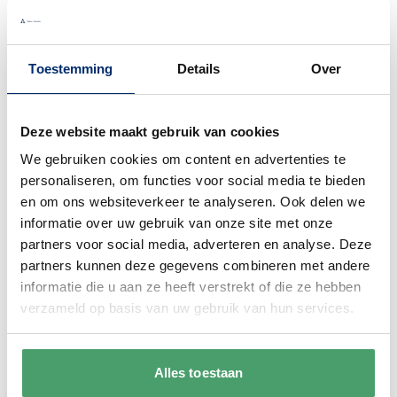
Toestemming
Details
Over
Waarom
Anna?
Deze website maakt gebruik van cookies
We gebruiken cookies om content en advertenties te
personaliseren, om functies voor social media te bieden
Bel gerust
en om ons websiteverkeer te analyseren. Ook delen we
informatie over uw gebruik van onze site met onze
Wij begrijpen dat je als klant het fijn vindt
partners voor social media, adverteren en analyse. Deze
om te kunnen bellen. Bij ons kan dat ook
partners kunnen deze gegevens combineren met andere
gewoon. We zijn bereikbaar van
maandag
informatie die u aan ze heeft verstrekt of die ze hebben
t/m vrijdag van 9:00 - 17:00
.
verzameld op basis van uw gebruik van hun services.
0345 63 30 01
Alles toestaan