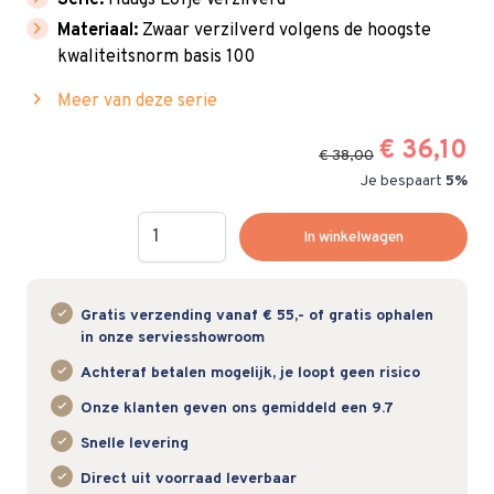
Serie:
Haags Lofje Verzilverd
chevron_right
Materiaal:
Zwaar verzilverd volgens de hoogste
kwaliteitsnorm basis 100
chevron_right
Meer van deze serie
€ 36,10
€ 38,00
Je bespaart
5%
Hoeveelheid
In winkelwagen
Gratis verzending vanaf € 55,- of gratis ophalen
in onze serviesshowroom
Achteraf betalen mogelijk, je loopt geen risico
Onze klanten geven ons gemiddeld een 9.7
Snelle levering
Direct uit voorraad leverbaar