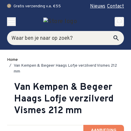
Nieuws
Contact
Gratis verzending v.a. €55
check
Ga naar de inhoud
account_circle
Zoek
search
Home
/
Van Kempen & Begeer Haags Lofje verzilverd Vismes 212
mm
Van Kempen & Begeer
Haags Lofje verzilverd
Vismes 212 mm
AANBIEDING