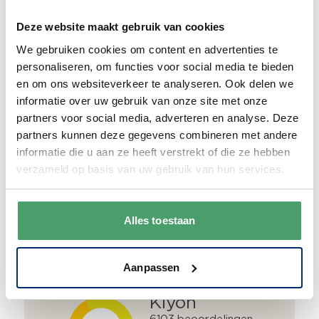
Deze website maakt gebruik van cookies
We gebruiken cookies om content en advertenties te
Duurzaam
personaliseren, om functies voor social media te bieden
We verpakken onze producten zorgvuldig
en om ons websiteverkeer te analyseren. Ook delen we
en duurzaam met hergebruikt karton en
informatie over uw gebruik van onze site met onze
papier.
Vanaf € 55,-
wordt jouw bestelling
partners voor social media, adverteren en analyse. Deze
ook nog eens helemaal
gratis verzonden
.
partners kunnen deze gegevens combineren met andere
informatie die u aan ze heeft verstrekt of die ze hebben
verzameld op basis van uw gebruik van hun services.
Goede waardering
Alles toestaan
We krijgen een goede waardering van Onze
klanten. 9+ gemiddeld.
Aanpassen