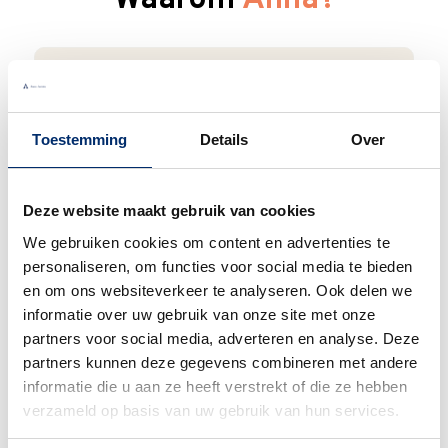
Waarom
Anna?
Bel gerust
Toestemming
Details
Over
Wij begrijpen dat je als klant het fijn vindt
om te kunnen bellen. Bij ons kan dat ook
Deze website maakt gebruik van cookies
gewoon. We zijn bereikbaar van
maandag
t/m vrijdag van 9:00 - 17:00
.
We gebruiken cookies om content en advertenties te
personaliseren, om functies voor social media te bieden
0345 63 30 01
en om ons websiteverkeer te analyseren. Ook delen we
informatie over uw gebruik van onze site met onze
partners voor social media, adverteren en analyse. Deze
partners kunnen deze gegevens combineren met andere
informatie die u aan ze heeft verstrekt of die ze hebben
verzameld op basis van uw gebruik van hun services.
Duurzaam