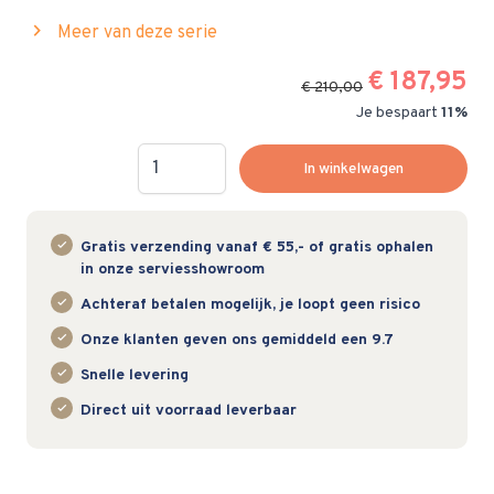
chevron_right
Meer van deze serie
€ 187,95
€ 210,00
Je bespaart
11%
Hoeveelheid
In winkelwagen
Gratis verzending vanaf € 55,- of gratis ophalen
in onze serviesshowroom
Achteraf betalen mogelijk, je loopt geen risico
Onze klanten geven ons gemiddeld een 9.7
Snelle levering
Direct uit voorraad leverbaar