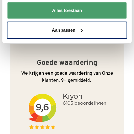
We verpakken onze producten zorgvuldig
en duurzaam met hergebruikt karton en
Alles toestaan
papier.
Vanaf € 55,-
wordt jouw bestelling
ook nog eens helemaal
gratis verzonden
.
Aanpassen
Goede waardering
We krijgen een goede waardering van Onze
klanten. 9+ gemiddeld.