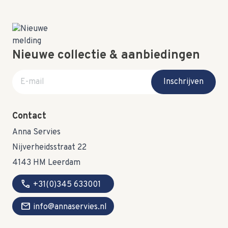
Nieuwe collectie & aanbiedingen
E-mail adres
Inschrijven
Contact
Anna Servies
Nijverheidsstraat 22
4143 HM Leerdam
call
+31(0)345 633001
mail
info@annaservies.nl