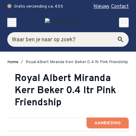
Nieuws
Contact
Gratis verzending v.a. €55
check
Ga naar de inhoud
account_circle
Zoek
search
Home
/
Royal Albert Miranda Kerr Beker 0.4 ltr Pink Friendship
Royal Albert Miranda
Kerr Beker 0.4 ltr Pink
Friendship
AANBIEDING