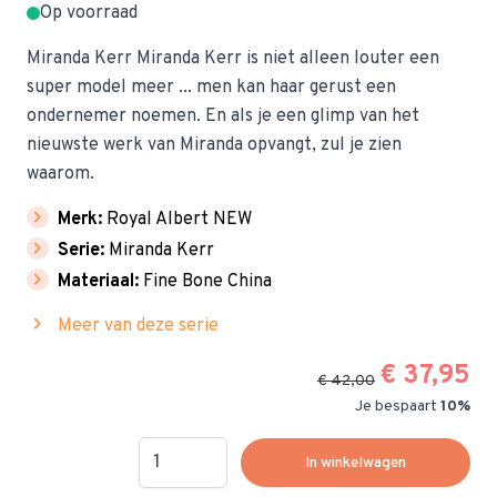
Op voorraad
Miranda Kerr Miranda Kerr is niet alleen louter een
super model meer ... men kan haar gerust een
ondernemer noemen. En als je een glimp van het
nieuwste werk van Miranda opvangt, zul je zien
waarom.
chevron_right
Merk:
Royal Albert NEW
chevron_right
Serie:
Miranda Kerr
chevron_right
Materiaal:
Fine Bone China
chevron_right
Meer van deze serie
€ 37,95
€ 42,00
Je bespaart
10%
Hoeveelheid
In winkelwagen