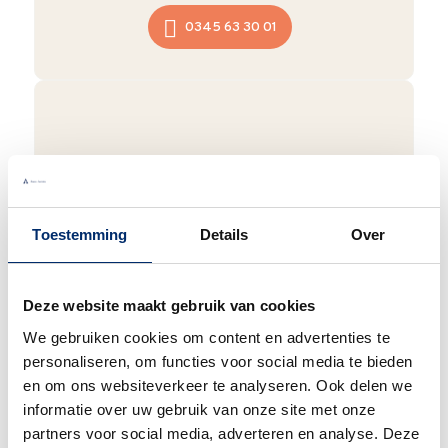
0345 63 30 01
Duurzaam
We verpakken onze producten zorgvuldig
en duurzaam met hergebruikt karton en
Toestemming
Details
Over
papier.
Vanaf € 55,-
wordt jouw bestelling
ook nog eens helemaal
gratis verzonden
.
Deze website maakt gebruik van cookies
We gebruiken cookies om content en advertenties te
personaliseren, om functies voor social media te bieden
en om ons websiteverkeer te analyseren. Ook delen we
Goede waardering
informatie over uw gebruik van onze site met onze
partners voor social media, adverteren en analyse. Deze
We krijgen een goede waardering van Onze