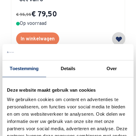
Special Price
€ 79,50
€ 95,95
Op voorraad
In winkelwagen
Toestemming
Details
Over
Waarom
Anna?
Deze website maakt gebruik van cookies
We gebruiken cookies om content en advertenties te
personaliseren, om functies voor social media te bieden
en om ons websiteverkeer te analyseren. Ook delen we
informatie over uw gebruik van onze site met onze
partners voor social media, adverteren en analyse. Deze
Bel gerust
partners kunnen deze gegevens combineren met andere