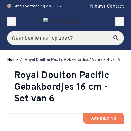
Nieuws
Contact
Gratis verzending v.a. €55
check
Ga naar de inhoud
account_circle
Zoek
search
Home
/
Royal Doulton Pacific Gebakbordjes 16 cm - Set van 6
Royal Doulton Pacific
Gebakbordjes 16 cm -
Set van 6
AANBIEDING