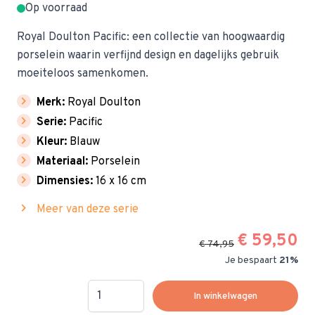
Op voorraad
Royal Doulton Pacific: een collectie van hoogwaardig
porselein waarin verfijnd design en dagelijks gebruik
moeiteloos samenkomen.
chevron_right
Merk:
Royal Doulton
chevron_right
Serie:
Pacific
chevron_right
Kleur:
Blauw
chevron_right
Materiaal:
Porselein
chevron_right
Dimensies:
16 x 16 cm
chevron_right
Meer van deze serie
€ 59,50
€ 74,95
Je bespaart
21%
Hoeveelheid
In winkelwagen