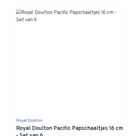
Navigating through the elements of the carousel is possible 
Press to skip carousel
Press to go to carousel navigation
Royal Doulton
Royal Doulton Pacific Papschaaltjes 16 cm
- Set van 6