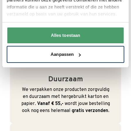
Wij begrijpen dat je als klant het fijn vindt
informatie die u aan ze heeft verstrekt of die ze hebben
om te kunnen bellen. Bij ons kan dat ook
verzameld op basis van uw gebruik van hun services.
gewoon. We zijn bereikbaar van
maandag
t/m vrijdag van 9:00 - 17:00
.
Alles toestaan
0345 63 30 01
Aanpassen
Duurzaam
We verpakken onze producten zorgvuldig
en duurzaam met hergebruikt karton en
papier.
Vanaf € 55,-
wordt jouw bestelling
ook nog eens helemaal
gratis verzonden
.