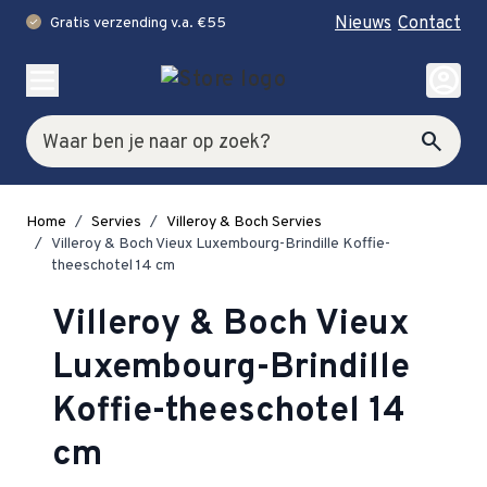
Nieuws
Contact
Gratis verzending v.a. €55
check
Ga naar de inhoud
account_circle
Zoek
search
Home
/
Servies
/
Villeroy & Boch Servies
/
Villeroy & Boch Vieux Luxembourg-Brindille Koffie-
theeschotel 14 cm
Villeroy & Boch Vieux
Luxembourg-Brindille
Koffie-theeschotel 14
cm