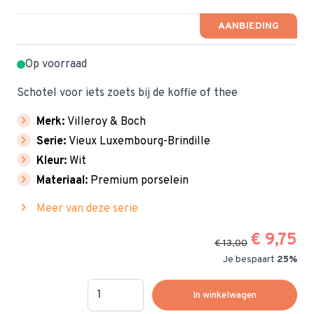
AANBIEDING
Op voorraad
Schotel voor iets zoets bij de koffie of thee
chevron_right
Merk:
Villeroy & Boch
chevron_right
Serie:
Vieux Luxembourg-Brindille
chevron_right
Kleur:
Wit
chevron_right
Materiaal:
Premium porselein
chevron_right
Meer van deze serie
€ 9,75
€ 13,00
Je bespaart
25%
Hoeveelheid
In winkelwagen