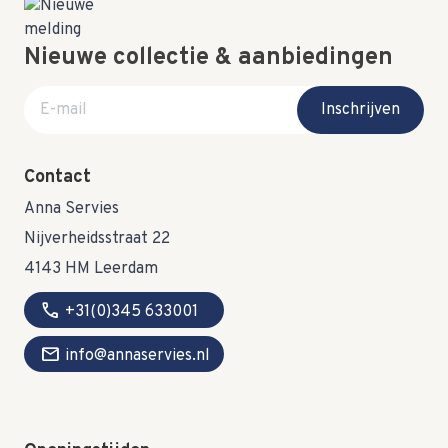
Nieuwe collectie & aanbiedingen
E-mail adres
Inschrijven
Contact
Anna Servies
Nijverheidsstraat 22
4143 HM Leerdam
call
+31(0)345 633001
mail
info@annaservies.nl