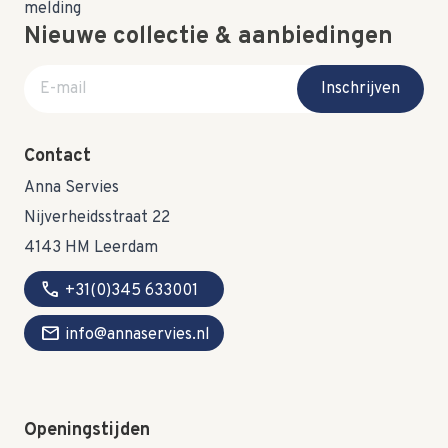
Nieuwe collectie & aanbiedingen
E-mail adres
Inschrijven
Contact
Anna Servies
Nijverheidsstraat 22
4143 HM Leerdam
call
+31(0)345 633001
mail
info@annaservies.nl
Openingstijden