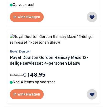
Op voorraad
In winkelwagen
Royal Doulton
Royal Doulton Gordon Ramsay Maze 12-
delige serviesset 4-personen Blauw
Special Price
€ 148,95
€ 162,95
Nog 4 items op voorraad
In winkelwagen