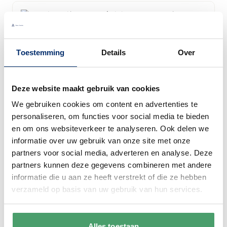
Royal Doulton
Toestemming
Details
Over
Royal Doulton 1815 16-delige Serviesset 4-
personen Blauw
Deze website maakt gebruik van cookies
Special Price
€ 239,95
€ 260,95
We gebruiken cookies om content en advertenties te
Op voorraad
personaliseren, om functies voor social media te bieden
en om ons websiteverkeer te analyseren. Ook delen we
In winkelwagen
informatie over uw gebruik van onze site met onze
partners voor social media, adverteren en analyse. Deze
partners kunnen deze gegevens combineren met andere
informatie die u aan ze heeft verstrekt of die ze hebben
verzameld op basis van uw gebruik van hun services.
5
producten
Toon
Alles toestaan