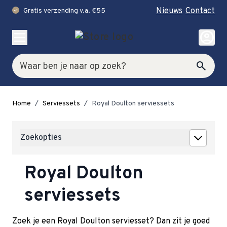
Nieuws
Contact
Gratis verzending v.a. €55
check
Ga naar de inhoud
account_circle
Zoek
search
Home
/
Serviessets
/
Royal Doulton serviessets
Zoekopties
Royal Doulton
serviessets
Zoek je een Royal Doulton serviesset? Dan zit je goed