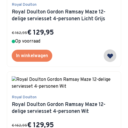
Royal Doulton
Royal Doulton Gordon Ramsay Maze 12-
delige serviesset 4-personen Licht Grijs
Special Price
€ 129,95
€ 162,95
Op voorraad
In winkelwagen
Royal Doulton
Royal Doulton Gordon Ramsay Maze 12-
delige serviesset 4-personen Wit
Special Price
€ 129,95
€ 162,95