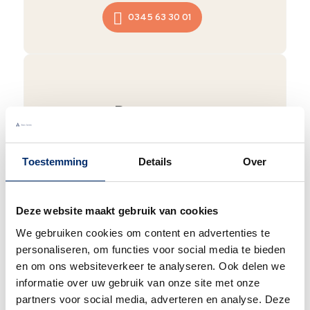
0345 63 30 01
Duurzaam
We verpakken onze producten zorgvuldig
en duurzaam met hergebruikt karton en
Toestemming
Details
Over
papier.
Vanaf € 55,-
wordt jouw bestelling
ook nog eens helemaal
gratis verzonden
.
Deze website maakt gebruik van cookies
We gebruiken cookies om content en advertenties te
personaliseren, om functies voor social media te bieden
en om ons websiteverkeer te analyseren. Ook delen we
Goede waardering
informatie over uw gebruik van onze site met onze
partners voor social media, adverteren en analyse. Deze
We krijgen een goede waardering van Onze