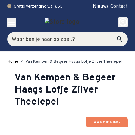
Nieuws
Contact
Gratis verzending v.a. €55
check
Ga naar de inhoud
account_circle
Zoek
search
Home
/
Van Kempen & Begeer Haags Lofje Zilver Theelepel
Van Kempen & Begeer
Haags Lofje Zilver
Theelepel
AANBIEDING