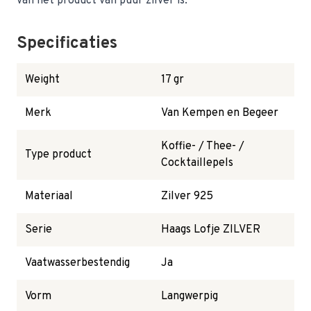
van het product van puur zilver is.
Specificaties
Weight
17 gr
Merk
Van Kempen en Begeer
Koffie- / Thee- /
Type product
Cocktaillepels
Materiaal
Zilver 925
Serie
Haags Lofje ZILVER
Vaatwasserbestendig
Ja
Vorm
Langwerpig