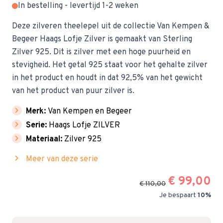
In bestelling - levertijd 1-2 weken
Deze zilveren theelepel uit de collectie Van Kempen &
Begeer Haags Lofje Zilver is gemaakt van Sterling
Zilver 925. Dit is zilver met een hoge puurheid en
stevigheid. Het getal 925 staat voor het gehalte zilver
in het product en houdt in dat 92,5% van het gewicht
van het product van puur zilver is.
chevron_right
Merk:
Van Kempen en Begeer
chevron_right
Serie:
Haags Lofje ZILVER
chevron_right
Materiaal:
Zilver 925
chevron_right
Meer van deze serie
€ 99,00
€ 110,00
Je bespaart
10%