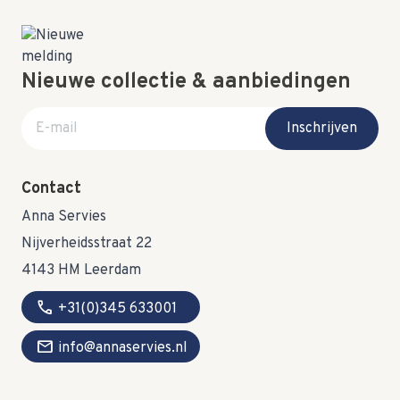
Nieuwe collectie & aanbiedingen
E-mail adres
Inschrijven
Contact
Anna Servies
Nijverheidsstraat 22
4143 HM Leerdam
call
+31(0)345 633001
mail
info@annaservies.nl