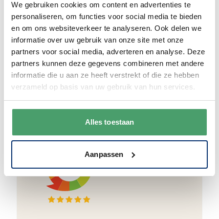
We gebruiken cookies om content en advertenties te
en duurzaam met hergebruikt karton en
personaliseren, om functies voor social media te bieden
papier.
Vanaf € 55,-
wordt jouw bestelling
en om ons websiteverkeer te analyseren. Ook delen we
ook nog eens helemaal
gratis verzonden
.
informatie over uw gebruik van onze site met onze
partners voor social media, adverteren en analyse. Deze
partners kunnen deze gegevens combineren met andere
informatie die u aan ze heeft verstrekt of die ze hebben
verzameld op basis van uw gebruik van hun services.
Goede waardering
We krijgen een goede waardering van Onze
Alles toestaan
klanten. 9+ gemiddeld.
Aanpassen