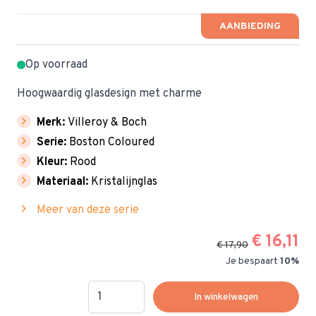
AANBIEDING
Op voorraad
Hoogwaardig glasdesign met charme
chevron_right
Merk:
Villeroy & Boch
chevron_right
Serie:
Boston Coloured
chevron_right
Kleur:
Rood
chevron_right
Materiaal:
Kristalijnglas
chevron_right
Meer van deze serie
€ 16,11
€ 17,90
Je bespaart
10%
Hoeveelheid
In winkelwagen