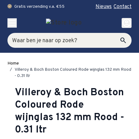
Nieuws
Contact
Gratis verzending v.a. €55
check
Ga naar de inhoud
account_circle
Zoek
search
Home
/
Villeroy & Boch Boston Coloured Rode wijnglas 132 mm Rood
- 0.31 ltr
Villeroy & Boch Boston
Coloured Rode
wijnglas 132 mm Rood -
0.31 ltr