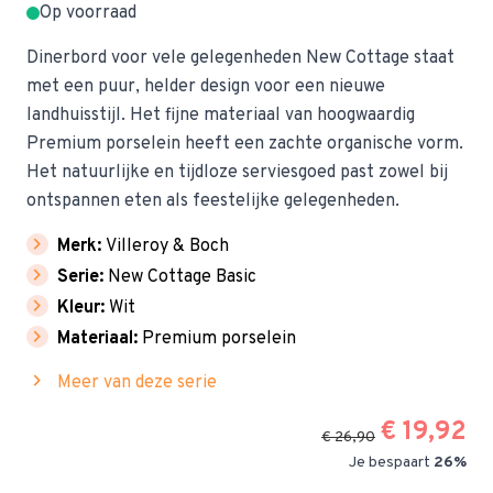
Op voorraad
Dinerbord voor vele gelegenheden New Cottage staat
met een puur, helder design voor een nieuwe
landhuisstijl. Het fijne materiaal van hoogwaardig
Premium porselein heeft een zachte organische vorm.
Het natuurlijke en tijdloze serviesgoed past zowel bij
ontspannen eten als feestelijke gelegenheden.
chevron_right
Merk:
Villeroy & Boch
chevron_right
Serie:
New Cottage Basic
chevron_right
Kleur:
Wit
chevron_right
Materiaal:
Premium porselein
chevron_right
Meer van deze serie
€ 19,92
€ 26,90
Je bespaart
26%