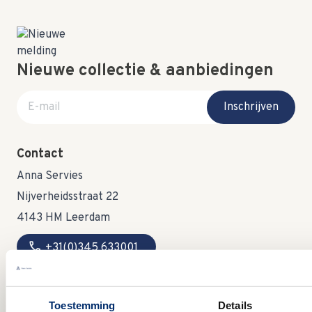
Nieuwe collectie & aanbiedingen
E-mail adres
Inschrijven
Contact
Anna Servies
Nijverheidsstraat 22
4143 HM Leerdam
call
+31(0)345 633001
mail
info@annaservies.nl
Toestemming
Details