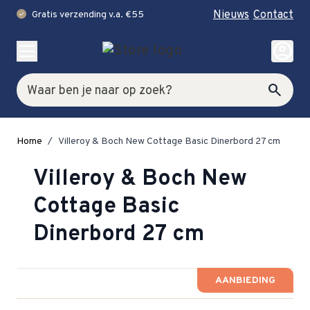
Nieuws
Contact
Gratis verzending v.a. €55
check
Ga naar de inhoud
account_circle
Zoek
search
Home
/
Villeroy & Boch New Cottage Basic Dinerbord 27 cm
Villeroy & Boch New
Cottage Basic
Dinerbord 27 cm
AANBIEDING