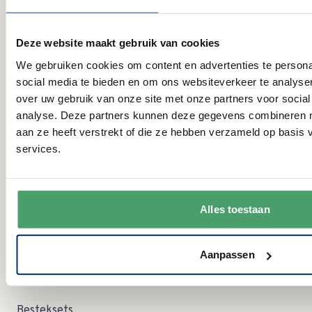
Openingstijden
Deze website maakt gebruik van cookies
MA:
09:00 - 15:00 uur
We gebruiken cookies om content en advertenties te persona
DI:
gesloten
social media te bieden en om ons websiteverkeer te analyse
WO:
09:00 - 12:30 uur
over uw gebruik van onze site met onze partners voor social
DO:
gesloten
analyse. Deze partners kunnen deze gegevens combineren me
VR:
09:00 - 12:30 uur
aan ze heeft verstrekt of die ze hebben verzameld op basis
09:00 - 12:30 uur Let op; in augustus zijn wij op zaterdag
ZA:
dicht!
services.
ZO:
gesloten
Categorieën
Alles toestaan
Servies
Serviessets
Aanpassen
Glas en Kristal
Besteksets