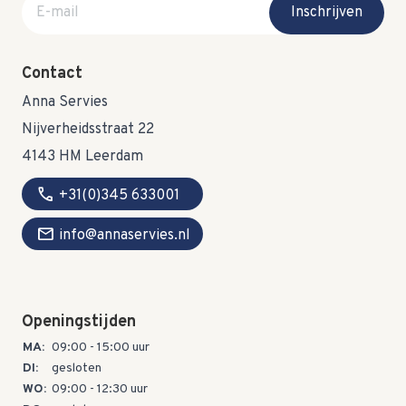
E-mail adres
Inschrijven
Contact
Anna Servies
Nijverheidsstraat 22
4143 HM Leerdam
call
+31(0)345 633001
mail
info@annaservies.nl
Openingstijden
MA:
09:00 - 15:00 uur
DI:
gesloten
WO:
09:00 - 12:30 uur