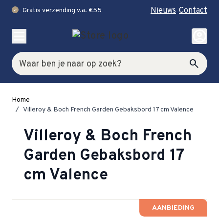
Nieuws
Contact
Gratis verzending v.a. €55
check
Ga naar de inhoud
account_circle
Zoek
search
Home
/
Villeroy & Boch French Garden Gebaksbord 17 cm Valence
Villeroy & Boch French
Garden Gebaksbord 17
cm Valence
AANBIEDING