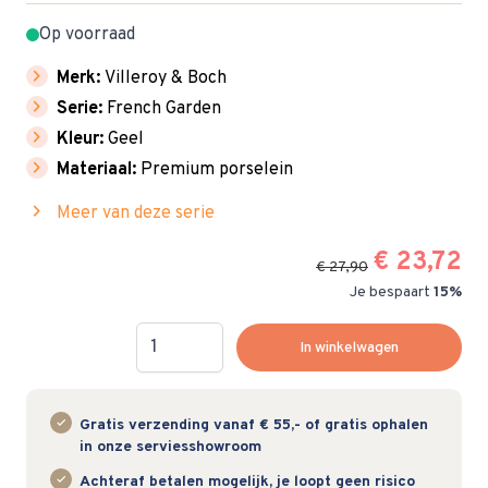
Op voorraad
chevron_right
Merk:
Villeroy & Boch
chevron_right
Serie:
French Garden
chevron_right
Kleur:
Geel
chevron_right
Materiaal:
Premium porselein
chevron_right
Meer van deze serie
€ 23,72
€ 27,90
Je bespaart
15%
Hoeveelheid
In winkelwagen
Gratis verzending vanaf € 55,- of gratis ophalen
in onze serviesshowroom
Achteraf betalen mogelijk, je loopt geen risico