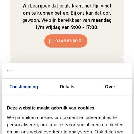
Wij begrijpen dat je als klant het fijn vindt
om te kunnen bellen. Bij ons kan dat ook
gewoon. We zijn bereikbaar van
maandag
t/m vrijdag van 9:00 - 17:00
.
0345 63 30 01
Duurzaam
Toestemming
Details
Over
We verpakken onze producten zorgvuldig
en duurzaam met hergebruikt karton en
papier.
Vanaf € 55,-
wordt jouw bestelling
Deze website maakt gebruik van cookies
ook nog eens helemaal
gratis verzonden
.
We gebruiken cookies om content en advertenties te
personaliseren, om functies voor social media te bieden
en om ons websiteverkeer te analyseren. Ook delen we