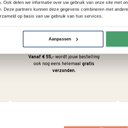
. Ook delen we informatie over uw gebruik van onze site met on
e. Deze partners kunnen deze gegevens combineren met andere i
erzameld op basis van uw gebruik van hun services.
Duurzaam
We verpakken onze producten
Aanpassen
zorgvuldig en duurzaam met
hergebruikt karton en papier.
Vanaf € 55,-
wordt jouw bestelling
ook nog eens helemaal
gratis
verzonden
.