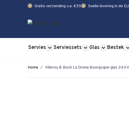
check
check
Gratis verzending v.a. €55
Snelle levering in de EU
Ga naar de inhoud
Servies
Serviessets
Glas
Bestek
Show submenu for Servies category
Show submenu for Se
Show submen
Home
/
Villeroy & Boch La Divina Bourgogne glas 243 mm