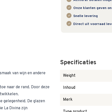
Achteraf betalen mogeli
Onze klanten geven on
Snelle levering
Direct uit voorraad le
Specificaties
 smaak van wijn en andere
Weight
toe naar de rand. Door deze
Inhoud
ntwikkelen.
Merk
lke gelegenheid. De glazen
e La Divina zijn
Type product