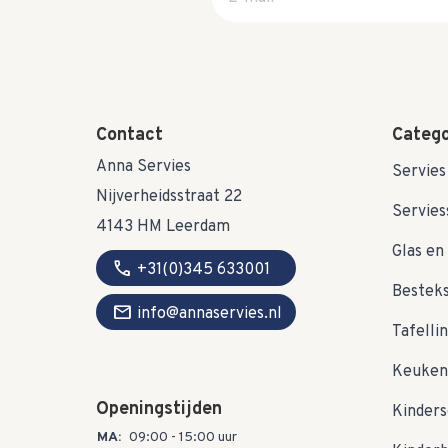
Contact
Catego
Anna Servies
Servies
Nijverheidsstraat 22
Servies
4143 HM Leerdam
Glas en 
call
+31(0)345 633001
Bestek
mail
info@annaservies.nl
Tafelli
Keuken
Openingstijden
Kinders
MA:
09:00 - 15:00 uur