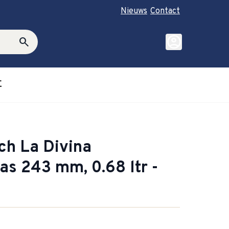
Nieuws
Contact
account_circle
search
E
roductie category
ubmenu for Cadeautips category
ch La Divina
s 243 mm, 0.68 ltr -