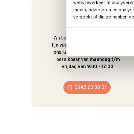
websiteverkeer te analyseren
media, adverteren en analys
verstrekt of die ze hebben v
Bel gerust
Wij begrijpen dat je als klant het
fijn vindt om te kunnen bellen. Bij
ons kan dat ook gewoon. We zijn
bereikbaar van
maandag t/m
vrijdag van 9:00 - 17:00
.
0345 63 30 01