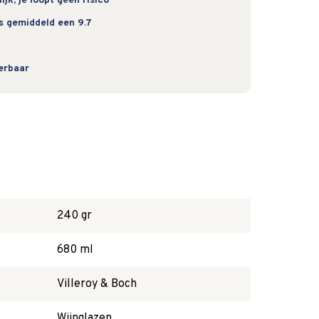
jk, je loopt geen risico
s gemiddeld een 9.7
verbaar
240 gr
680 ml
Villeroy & Boch
Wijnglazen