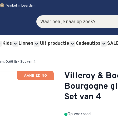
check
Winkel in Leerdam
Zoek
Kids
Linnen
Uit productie
Cadeautips
SAL
rviessets category
u for Glas category
Show submenu for Bestek category
Show submenu for Kids category
Show submenu for Linnen category
Show submenu for Uit p
Show s
, 0.68 ltr - Set van 4
Villeroy & Bo
AANBIEDING
Bourgogne gla
Set van 4
Op voorraad