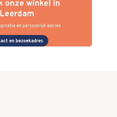
 onze winkel in
Leerdam
piratie en persoonlijk advies
act en bezoekadres