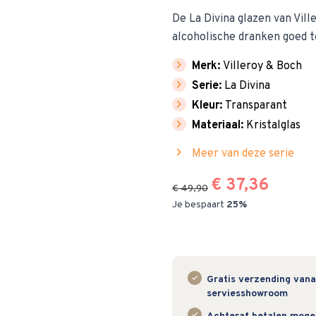
De La Divina glazen van Vil
alcoholische dranken goed t
chevron_right
Merk:
Villeroy & Boch
chevron_right
Serie:
La Divina
chevron_right
Kleur:
Transparant
chevron_right
Materiaal:
Kristalglas
chevron_right
Meer van deze serie
€ 37,36
€ 49,90
Je bespaart
25%
Gratis verzending vanaf
serviesshowroom