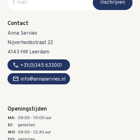
Inschrijven
Contact
Anna Servies
Nijverheidsstraat 22
4143 HM Leerdam
call
+31(0)345 633001
mail
info@annaservies.nl
Openingstijden
MA:
09:00 - 15:00 uur
DI:
gesloten
WO:
09:00 - 12:30 uur
DO:
gesloten