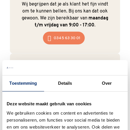
Wij begrijpen dat je als klant het fijn vindt
om te kunnen bellen. Bij ons kan dat ook
gewoon. We zijn bereikbaar van
maandag
t/m vrijdag van 9:00 - 17:00
.
0345 63 30 01
Duurzaam
Toestemming
Details
Over
We verpakken onze producten zorgvuldig
en duurzaam met hergebruikt karton en
papier.
Vanaf € 55,-
wordt jouw bestelling
Deze website maakt gebruik van cookies
ook nog eens helemaal
gratis verzonden
.
We gebruiken cookies om content en advertenties te
personaliseren, om functies voor social media te bieden
en om ons websiteverkeer te analyseren. Ook delen we