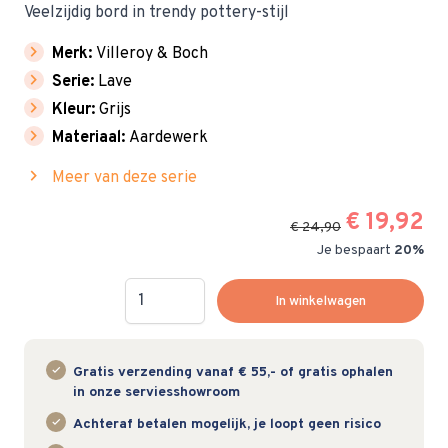
Veelzijdig bord in trendy pottery-stijl
chevron_right
Merk:
Villeroy & Boch
chevron_right
Serie:
Lave
chevron_right
Kleur:
Grijs
chevron_right
Materiaal:
Aardewerk
chevron_right
Meer van deze serie
€ 19,92
€ 24,90
Je bespaart
20%
Hoeveelheid
In winkelwagen
Gratis verzending vanaf € 55,- of gratis ophalen
in onze serviesshowroom
Achteraf betalen mogelijk, je loopt geen risico