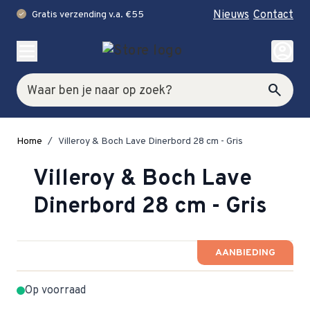
Nieuws
Contact
Gratis verzending v.a. €55
check
Ga naar de inhoud
account_circle
Zoek
search
Home
/
Villeroy & Boch Lave Dinerbord 28 cm - Gris
Villeroy & Boch Lave
Dinerbord 28 cm - Gris
AANBIEDING
Op voorraad