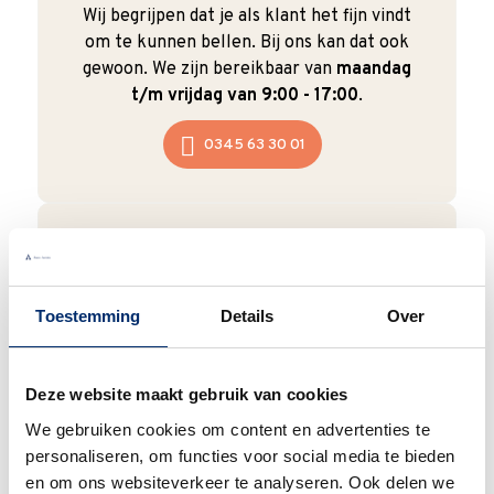
Wij begrijpen dat je als klant het fijn vindt
om te kunnen bellen. Bij ons kan dat ook
gewoon. We zijn bereikbaar van
maandag
t/m vrijdag van 9:00 - 17:00
.
0345 63 30 01
Duurzaam
Toestemming
Details
Over
We verpakken onze producten zorgvuldig
en duurzaam met hergebruikt karton en
papier.
Vanaf € 55,-
wordt jouw bestelling
Deze website maakt gebruik van cookies
ook nog eens helemaal
gratis verzonden
.
We gebruiken cookies om content en advertenties te
personaliseren, om functies voor social media te bieden
en om ons websiteverkeer te analyseren. Ook delen we