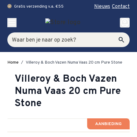
Nieuws
Contact
Gratis verzending v.a. €55
check
Ga naar de inhoud
account_circle
Zoek
search
Home
/
Villeroy & Boch Vazen Numa Vaas 20 cm Pure Stone
Villeroy & Boch Vazen
Numa Vaas 20 cm Pure
Stone
AANBIEDING