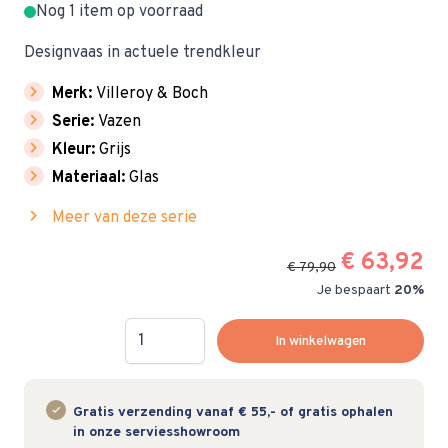
Nog 1 item op voorraad
Designvaas in actuele trendkleur
chevron_right
Merk:
Villeroy & Boch
chevron_right
Serie:
Vazen
chevron_right
Kleur:
Grijs
chevron_right
Materiaal:
Glas
chevron_right
Meer van deze serie
€ 63,92
€ 79,90
Je bespaart
20%
Hoeveelheid
In winkelwagen
Gratis verzending vanaf € 55,- of gratis ophalen
in onze serviesshowroom