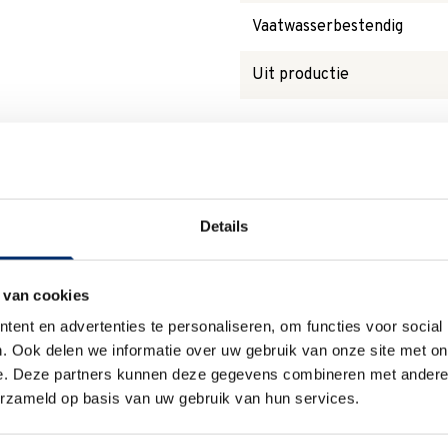
Vaatwasserbestendig
Uit productie
Waarom
Anna?
Details
 van cookies
Duurzaam
ent en advertenties te personaliseren, om functies voor social
. Ook delen we informatie over uw gebruik van onze site met on
We verpakken onze producten
e. Deze partners kunnen deze gegevens combineren met andere i
zorgvuldig en duurzaam met
erzameld op basis van uw gebruik van hun services.
hergebruikt karton en papier.
Vanaf € 55,-
wordt jouw bestelling