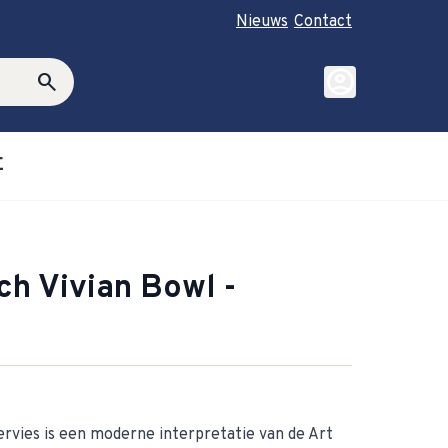
Nieuws
Contact
account_circle
search
E
roductie category
ubmenu for Cadeautips category
ch Vivian Bowl -
ervies is een moderne interpretatie van de Art