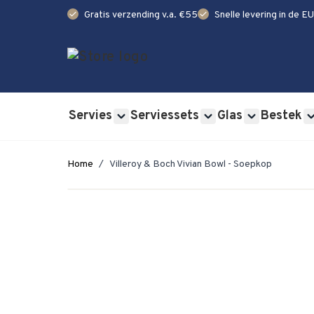
check
check
Gratis verzending v.a. €55
Snelle levering in de EU
Ga naar de inhoud
Servies
Serviessets
Glas
Bestek
Show submenu for Servies category
Show submenu for Se
Show submen
Home
/
Villeroy & Boch Vivian Bowl - Soepkop