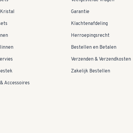
sets
Veelgestelde Vragen
Kristal
Garantie
sets
Klachtenafdeling
nnen
Herroepingsrecht
linnen
Bestellen en Betalen
ervies
Verzenden & Verzendkosten
bestek
Zakelijk Bestellen
& Accessoires