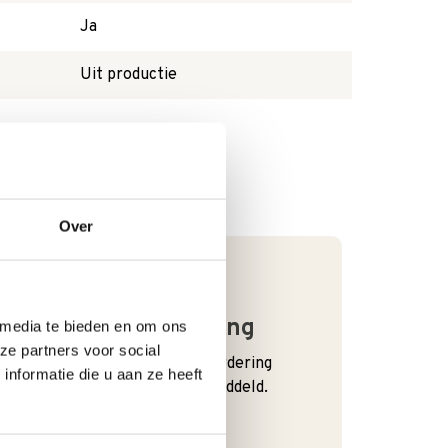
Ja
Uit productie
Over
Goede waardering
 media te bieden en om ons
ze partners voor social
We krijgen een goede waardering
nformatie die u aan ze heeft
van Onze klanten. 9+ gemiddeld.