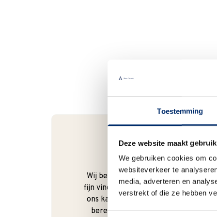
Toestemming
Deze website maakt gebruik
Bel gerust
We gebruiken cookies om cont
websiteverkeer te analyseren
Wij begrijpen dat je als klant het
media, adverteren en analys
fijn vindt om te kunnen bellen. Bij
verstrekt of die ze hebben v
ons kan dat ook gewoon. We zijn
bereikbaar van
maandag t/m