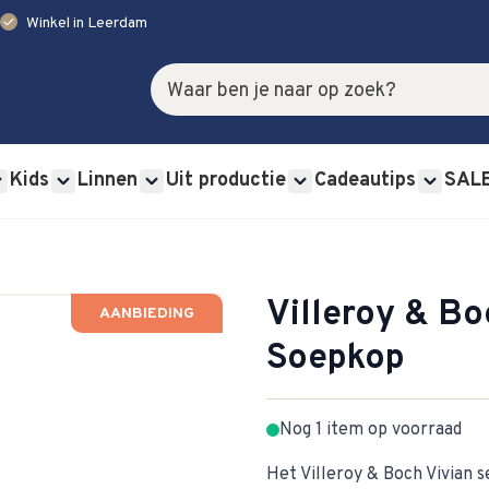
check
Winkel in Leerdam
Zoek
Kids
Linnen
Uit productie
Cadeautips
SAL
rviessets category
u for Glas category
Show submenu for Bestek category
Show submenu for Kids category
Show submenu for Linnen category
Show submenu for Uit p
Show s
Villeroy & Bo
AANBIEDING
Soepkop
Nog 1 item op voorraad
Het Villeroy & Boch Vivian s