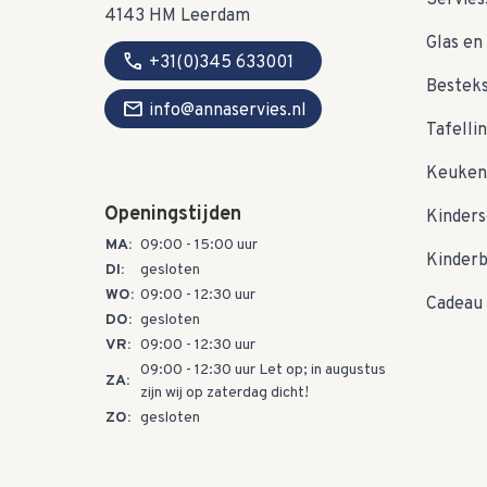
Servies
4143 HM Leerdam
Glas en 
call
+31(0)345 633001
Bestek
mail
info@annaservies.nl
Tafelli
Keuken
Openingstijden
Kinders
MA:
09:00 - 15:00 uur
Kinder
DI:
gesloten
WO:
09:00 - 12:30 uur
Cadeau 
DO:
gesloten
VR:
09:00 - 12:30 uur
09:00 - 12:30 uur Let op; in augustus
ZA:
zijn wij op zaterdag dicht!
ZO:
gesloten