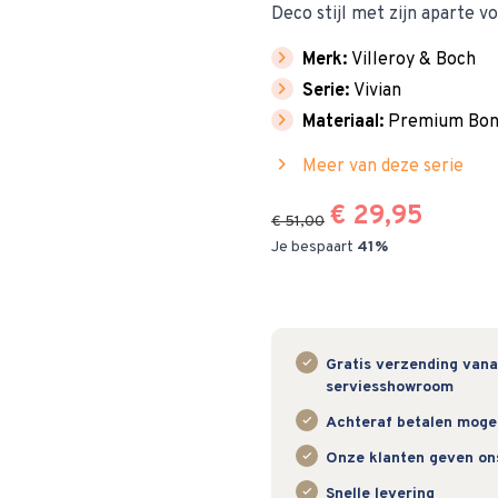
Deco stijl met zijn aparte v
chevron_right
Merk:
Villeroy & Boch
chevron_right
Serie:
Vivian
chevron_right
Materiaal:
Premium Bone
chevron_right
Meer van deze serie
€ 29,95
€ 51,00
Je bespaart
41%
Gratis verzending vanaf
serviesshowroom
Achteraf betalen mogeli
Onze klanten geven on
Snelle levering