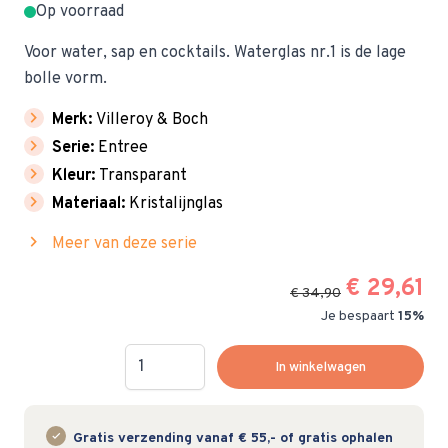
Op voorraad
Voor water, sap en cocktails. Waterglas nr.1 is de lage
bolle vorm.
chevron_right
Merk:
Villeroy & Boch
chevron_right
Serie:
Entree
chevron_right
Kleur:
Transparant
chevron_right
Materiaal:
Kristalijnglas
chevron_right
Meer van deze serie
€ 29,61
€ 34,90
Je bespaart
15%
Hoeveelheid
In winkelwagen
Gratis verzending vanaf € 55,- of gratis ophalen