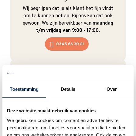
Wij begrijpen dat je als klant het fijn vindt
om te kunnen bellen. Bij ons kan dat ook
gewoon. We zijn bereikbaar van
maandag
t/m vrijdag van 9:00 - 17:00
.
0345 63 30 01
Duurzaam
Toestemming
Details
Over
We verpakken onze producten zorgvuldig
en duurzaam met hergebruikt karton en
Deze website maakt gebruik van cookies
papier.
Vanaf € 55,-
wordt jouw bestelling
ook nog eens helemaal
gratis verzonden
.
We gebruiken cookies om content en advertenties te
personaliseren, om functies voor social media te bieden
en om ons websiteverkeer te analyseren. Ook delen we