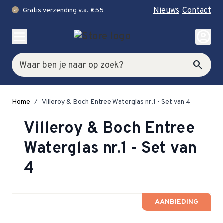
Nieuws
Contact
Gratis verzending v.a. €55
check
Ga naar de inhoud
account_circle
Zoek
search
Home
/
Villeroy & Boch Entree Waterglas nr.1 - Set van 4
Villeroy & Boch Entree
Waterglas nr.1 - Set van
4
AANBIEDING