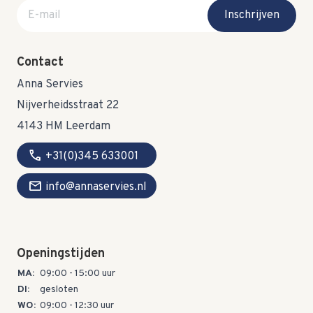
E-mail adres
Inschrijven
Contact
Anna Servies
Nijverheidsstraat 22
4143 HM Leerdam
call
+31(0)345 633001
mail
info@annaservies.nl
Openingstijden
MA:
09:00 - 15:00 uur
DI:
gesloten
WO:
09:00 - 12:30 uur