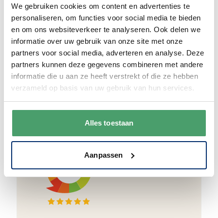
We gebruiken cookies om content en advertenties te
en duurzaam met hergebruikt karton en
personaliseren, om functies voor social media te bieden
papier.
Vanaf € 55,-
wordt jouw bestelling
en om ons websiteverkeer te analyseren. Ook delen we
ook nog eens helemaal
gratis verzonden
.
informatie over uw gebruik van onze site met onze
partners voor social media, adverteren en analyse. Deze
partners kunnen deze gegevens combineren met andere
informatie die u aan ze heeft verstrekt of die ze hebben
verzameld op basis van uw gebruik van hun services.
Goede waardering
We krijgen een goede waardering van Onze
Alles toestaan
klanten. 9+ gemiddeld.
Aanpassen