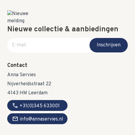
Nieuwe collectie & aanbiedingen
E-mail adres
Inschrijven
Contact
Anna Servies
Nijverheidsstraat 22
4143 HM Leerdam
call
+31(0)345 633001
mail
info@annaservies.nl