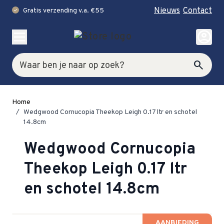
Nieuws
Contact
Gratis verzending v.a. €55
check
Ga naar de inhoud
account_circle
Zoek
search
Home
/
Wedgwood Cornucopia Theekop Leigh 0.17 ltr en schotel
14.8cm
Wedgwood Cornucopia
Theekop Leigh 0.17 ltr
en schotel 14.8cm
AANBIEDING