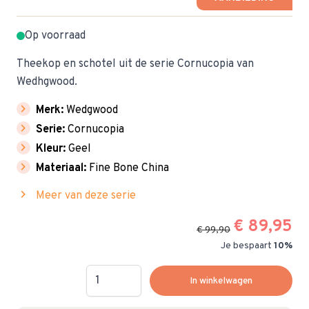
Op voorraad
Theekop en schotel uit de serie Cornucopia van
Wedhgwood.
chevron_right
Merk:
Wedgwood
chevron_right
Serie:
Cornucopia
chevron_right
Kleur:
Geel
chevron_right
Materiaal:
Fine Bone China
chevron_right
Meer van deze serie
€ 89,95
€ 99,90
Je bespaart
10%
Hoeveelheid
In winkelwagen