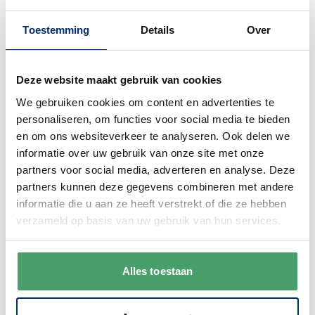
gewoon. We zijn bereikbaar van
maandag
Toestemming
Details
Over
t/m vrijdag van 9:00 - 17:00
.
0345 63 30 01
Deze website maakt gebruik van cookies
We gebruiken cookies om content en advertenties te
personaliseren, om functies voor social media te bieden
en om ons websiteverkeer te analyseren. Ook delen we
informatie over uw gebruik van onze site met onze
Duurzaam
partners voor social media, adverteren en analyse. Deze
We verpakken onze producten zorgvuldig
partners kunnen deze gegevens combineren met andere
en duurzaam met hergebruikt karton en
informatie die u aan ze heeft verstrekt of die ze hebben
papier.
Vanaf € 55,-
wordt jouw bestelling
verzameld op basis van uw gebruik van hun services.
ook nog eens helemaal
gratis verzonden
.
Alles toestaan