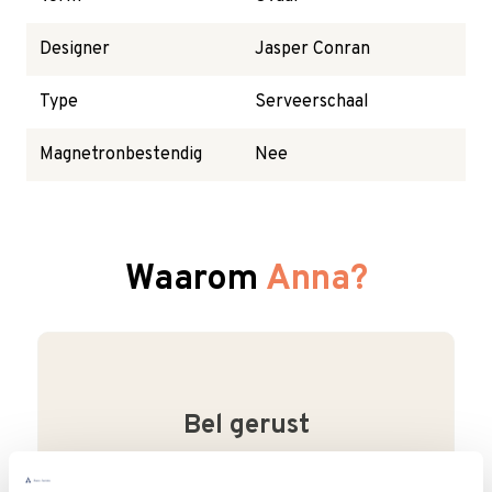
Designer
Jasper Conran
Type
Serveerschaal
Magnetronbestendig
Nee
Waarom
Anna?
Bel gerust
Wij begrijpen dat je als klant het fijn vindt
om te kunnen bellen. Bij ons kan dat ook