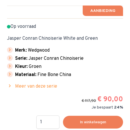
AANBIEDING
Op voorraad
Jasper Conran Chinoiserie White and Green
chevron_right
Merk:
Wedgwood
chevron_right
Serie:
Jasper Conran Chinoiserie
chevron_right
Kleur:
Groen
chevron_right
Materiaal:
Fine Bone China
chevron_right
Meer van deze serie
€ 90,00
€ 117,90
Je bespaart
24%
Hoeveelheid
In winkelwagen