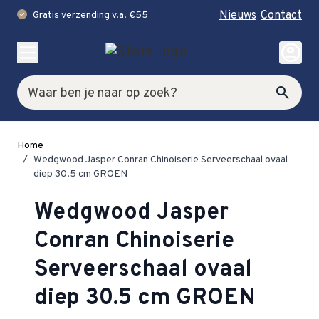
Nieuws
Contact
Gratis verzending v.a. €55
check
Ga naar de inhoud
account_circle
Zoek
search
Home
/
Wedgwood Jasper Conran Chinoiserie Serveerschaal ovaal
diep 30.5 cm GROEN
Wedgwood Jasper
Conran Chinoiserie
Serveerschaal ovaal
diep 30.5 cm GROEN