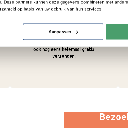
e. Deze partners kunnen deze gegevens combineren met andere i
erzameld op basis van uw gebruik van hun services.
Duurzaam
We verpakken onze producten
zorgvuldig en duurzaam met
Aanpassen
hergebruikt karton en papier.
Vanaf € 55,-
wordt jouw bestelling
ook nog eens helemaal
gratis
verzonden
.
Bezoek