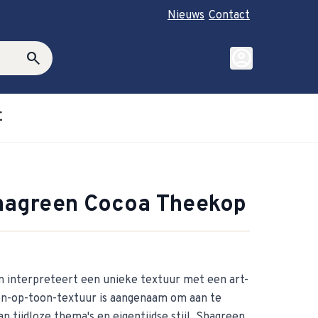
Nieuws
Contact
account_circle
search
E
roductie category
ubmenu for Cadeautips category
agreen Cocoa Theekop
 interpreteert een unieke textuur met een art-
oon-op-toon-textuur is aangenaam om aan te
 tijdloze thema's en eigentijdse stijl, Shagreen