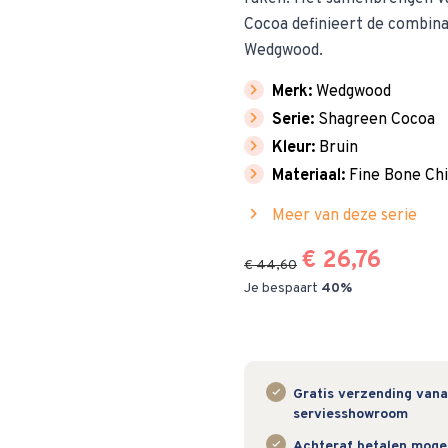
Cocoa definieert de combinat
Wedgwood.
chevron_right
Merk:
Wedgwood
chevron_right
Serie:
Shagreen Cocoa
chevron_right
Kleur:
Bruin
chevron_right
Materiaal:
Fine Bone Ch
chevron_right
Meer van deze serie
€ 26,76
€ 44,60
Je bespaart
40%
Gratis verzending vanaf
serviesshowroom
Achteraf betalen mogeli