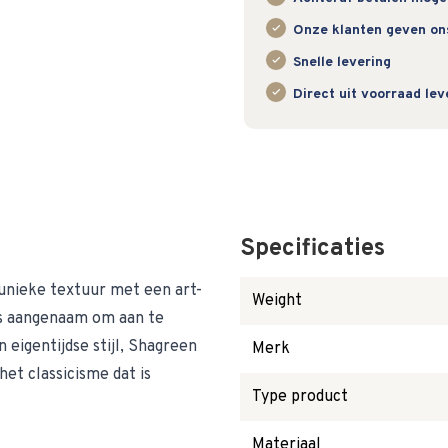
Onze klanten geven on
Snelle levering
Direct uit voorraad le
Specificaties
unieke textuur met een art-
Weight
is aangenaam om aan te
eigentijdse stijl, Shagreen
Merk
het classicisme dat is
Type product
Materiaal