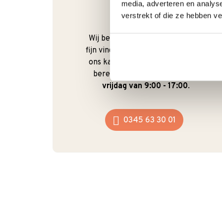
media, adverteren en analys
verstrekt of die ze hebben v
Bel gerust
Wij begrijpen dat je als klant het
fijn vindt om te kunnen bellen. Bij
ons kan dat ook gewoon. We zijn
bereikbaar van
maandag t/m
vrijdag van 9:00 - 17:00
.
0345 63 30 01