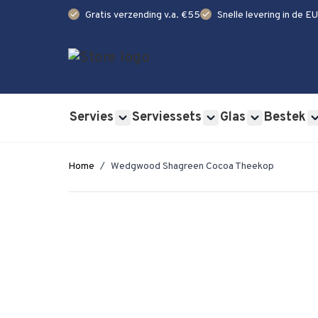
check
check
Gratis verzending v.a. €55
Snelle levering in de EU
Ga naar de inhoud
Servies
Serviessets
Glas
Bestek
Show submenu for Servies category
Show submenu for Se
Show submen
Home
/
Wedgwood Shagreen Cocoa Theekop