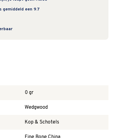
s gemiddeld een 9.7
verbaar
0 gr
Wedgwood
Kop & Schotels
Fine Bone China