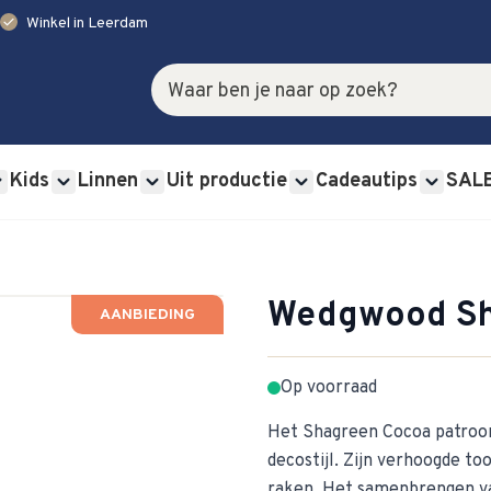
check
Winkel in Leerdam
Zoek
Kids
Linnen
Uit productie
Cadeautips
SAL
rviessets category
u for Glas category
Show submenu for Bestek category
Show submenu for Kids category
Show submenu for Linnen category
Show submenu for Uit p
Show s
Wedgwood Sh
AANBIEDING
Op voorraad
Het Shagreen Cocoa patroon
decostijl. Zijn verhoogde t
raken. Het samenbrengen van