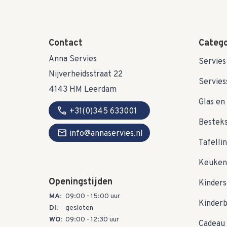
Contact
Catego
Anna Servies
Servies
Nijverheidsstraat 22
Servies
4143 HM Leerdam
Glas en 
call
+31(0)345 633001
Bestek
mail
info@annaservies.nl
Tafelli
Keuken
Openingstijden
Kinders
MA:
09:00 - 15:00 uur
Kinder
DI:
gesloten
WO:
09:00 - 12:30 uur
Cadeau 