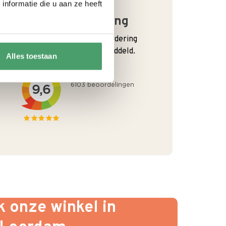
nformatie die u aan ze heeft
Goede waardering
We krijgen een goede waardering
van Onze klanten. 9+ gemiddeld.
Alles toestaan
 onze winkel in