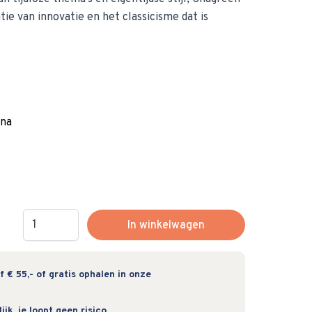
ie van innovatie en het classicisme dat is
ina
Hoeveelheid
In winkelwagen
 € 55,- of gratis ophalen in onze
jk, je loopt geen risico