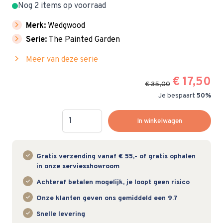
Nog 2 items op voorraad
chevron_right
Merk:
Wedgwood
chevron_right
Serie:
The Painted Garden
chevron_right
Meer van deze serie
€ 17,50
€ 35,00
Je bespaart
50%
Hoeveelheid
In winkelwagen
Gratis verzending vanaf € 55,- of gratis ophalen
in onze serviesshowroom
Achteraf betalen mogelijk, je loopt geen risico
Onze klanten geven ons gemiddeld een 9.7
Snelle levering