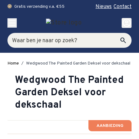
Nieuws
Contact
Gratis verzending v.a. €55
check
Ga naar de inhoud
account_circle
Zoek
search
Home
/
Wedgwood The Painted Garden Deksel voor dekschaal
Wedgwood The Painted
Garden Deksel voor
dekschaal
AANBIEDING