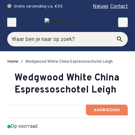
Nieuws
Contact
Gratis verzending v.a. €55
check
Ga naar de inhoud
account_circle
Zoek
search
Home
/
Wedgwood White China Espressoschotel Leigh
Wedgwood White China
Espressoschotel Leigh
AANBIEDING
Op voorraad