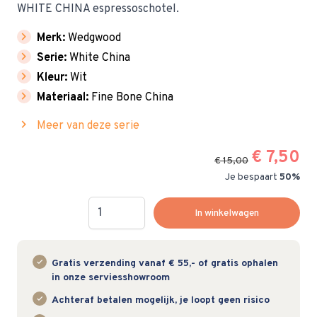
WHITE CHINA espressoschotel.
chevron_right
Merk:
Wedgwood
chevron_right
Serie:
White China
chevron_right
Kleur:
Wit
chevron_right
Materiaal:
Fine Bone China
chevron_right
Meer van deze serie
€ 7,50
€ 15,00
Je bespaart
50%
Hoeveelheid
In winkelwagen
Gratis verzending vanaf € 55,- of gratis ophalen
in onze serviesshowroom
Achteraf betalen mogelijk, je loopt geen risico