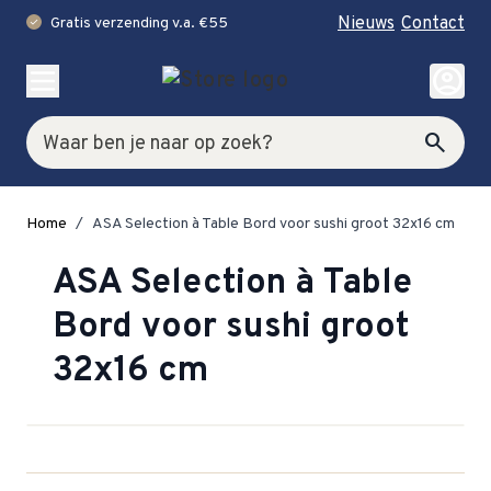
Nieuws
Contact
Gratis verzending v.a. €55
check
Ga naar de inhoud
account_circle
Zoek
search
Home
/
ASA Selection à Table Bord voor sushi groot 32x16 cm
ASA Selection à Table
Bord voor sushi groot
32x16 cm