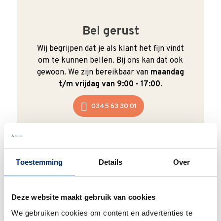
Bel gerust
Wij begrijpen dat je als klant het fijn vindt
om te kunnen bellen. Bij ons kan dat ook
gewoon. We zijn bereikbaar van
maandag
t/m vrijdag van 9:00 - 17:00
.
0345 63 30 01
Toestemming
Details
Over
Duurzaam
We verpakken onze producten zorgvuldig
Deze website maakt gebruik van cookies
en duurzaam met hergebruikt karton en
We gebruiken cookies om content en advertenties te
papier.
Vanaf € 55,-
wordt jouw bestelling