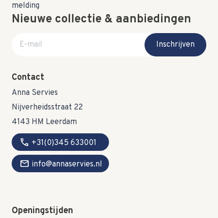
Nieuwe collectie & aanbiedingen
E-mail adres
Inschrijven
Contact
Anna Servies
Nijverheidsstraat 22
4143 HM Leerdam
call
+31(0)345 633001
mail
info@annaservies.nl
Openingstijden