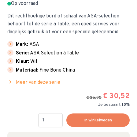
Op voorraad
Dit rechthoekige bord of schaal van ASA-selection
behoort tot de serie à Table, een goed servies voor
dagelijks gebruik of voor een speciale gelegenheid.
chevron_right
Merk:
ASA
chevron_right
Serie:
ASA Selection à Table
chevron_right
Kleur:
Wit
chevron_right
Materiaal:
Fine Bone China
chevron_right
Meer van deze serie
€ 30,52
€ 35,90
Je bespaart
15%
Hoeveelheid
In winkelwagen