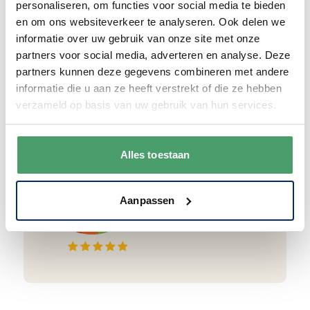
personaliseren, om functies voor social media te bieden
ook nog eens helemaal
gratis verzonden
.
en om ons websiteverkeer te analyseren. Ook delen we
informatie over uw gebruik van onze site met onze
partners voor social media, adverteren en analyse. Deze
partners kunnen deze gegevens combineren met andere
informatie die u aan ze heeft verstrekt of die ze hebben
Goede waardering
verzameld op basis van uw gebruik van hun services.
We krijgen een goede waardering van Onze
klanten. 9+ gemiddeld.
Alles toestaan
Aanpassen