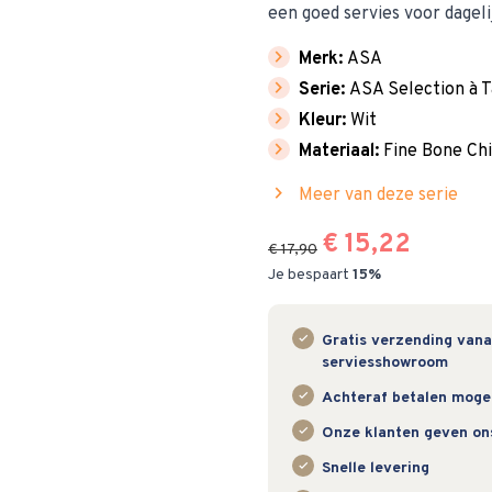
een goed servies voor dageli
chevron_right
Merk:
ASA
chevron_right
Serie:
ASA Selection à T
chevron_right
Kleur:
Wit
chevron_right
Materiaal:
Fine Bone Ch
chevron_right
Meer van deze serie
€ 15,22
€ 17,90
Je bespaart
15%
Gratis verzending vanaf
serviesshowroom
Achteraf betalen mogeli
Onze klanten geven on
Snelle levering