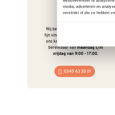
websiteverkeer te analyseren
media, adverteren en analys
verstrekt of die ze hebben v
Bel gerust
Wij begrijpen dat je als klant het
fijn vindt om te kunnen bellen. Bij
ons kan dat ook gewoon. We zijn
bereikbaar van
maandag t/m
vrijdag van 9:00 - 17:00
.
0345 63 30 01