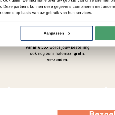
. Ook delen we informatie over uw gebruik van onze site met on
e. Deze partners kunnen deze gegevens combineren met andere i
erzameld op basis van uw gebruik van hun services.
Duurzaam
We verpakken onze producten
Aanpassen
zorgvuldig en duurzaam met
hergebruikt karton en papier.
Vanaf € 55,-
wordt jouw bestelling
ook nog eens helemaal
gratis
verzonden
.