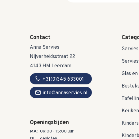
Contact
Catego
Anna Servies
Servies
Nijverheidsstraat 22
Servies
4143 HM Leerdam
Glas en 
call
+31(0)345 633001
Bestek
mail
info@annaservies.nl
Tafelli
Keuken
Openingstijden
Kinders
MA:
09:00 - 15:00 uur
Kinder
DI:
gesloten