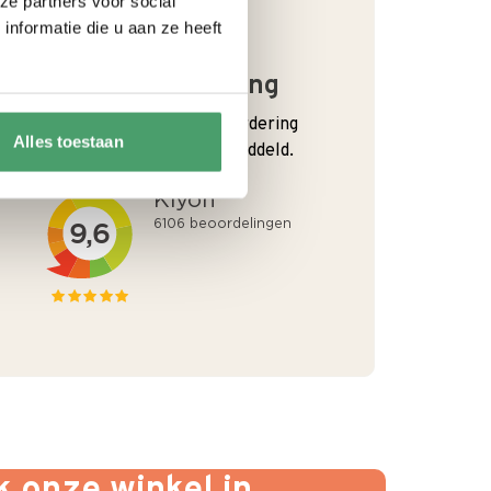
ze partners voor social
nformatie die u aan ze heeft
Goede waardering
We krijgen een goede waardering
Alles toestaan
van Onze klanten. 9+ gemiddeld.