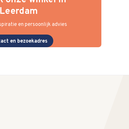
 onze winkel in
Leerdam
piratie en persoonlijk advies
act en bezoekadres