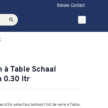
Nieuws
Contact
account_circle
search
E
roductie category
ubmenu for Cadeautips category
 à Table Schaal
0.30 ltr
n ASA-selection behoort tot de serie à Table,