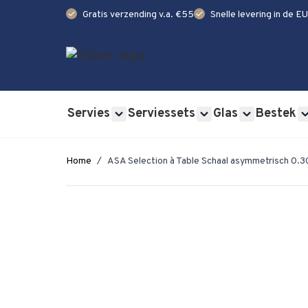
check
check
Gratis verzending v.a. €55
Snelle levering in de EU
Ga naar de inhoud
Servies
Serviessets
Glas
Bestek
Show submenu for Servies category
Show submenu for Se
Show submen
Home
/
ASA Selection à Table Schaal asymmetrisch 0.30