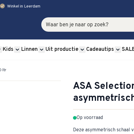
check
Winkel in Leerdam
Zoek
Kids
Linnen
Uit productie
Cadeautips
SAL
rviessets category
u for Glas category
Show submenu for Bestek category
Show submenu for Kids category
Show submenu for Linnen category
Show submenu for Uit p
Show s
 ltr
ASA Selection
asymmetrisch 
Op voorraad
Deze asymmetrisch schaal va