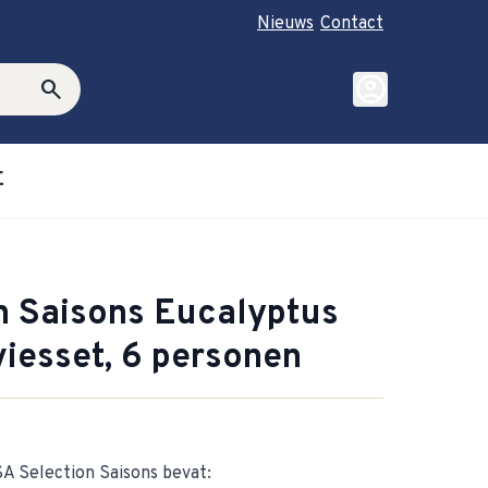
Nieuws
Contact
account_circle
search
E
roductie category
ubmenu for Cadeautips category
n Saisons Eucalyptus
viesset, 6 personen
SA Selection Saisons bevat: