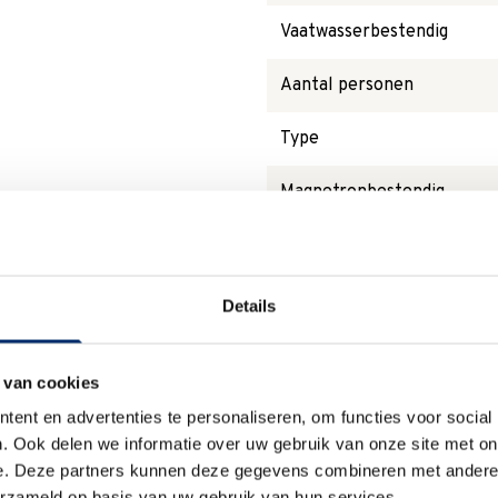
Vaatwasserbestendig
Aantal personen
Type
Magnetronbestendig
Details
Waarom
Anna?
 van cookies
ent en advertenties te personaliseren, om functies voor social
. Ook delen we informatie over uw gebruik van onze site met on
Duurzaam
e. Deze partners kunnen deze gegevens combineren met andere i
erzameld op basis van uw gebruik van hun services.