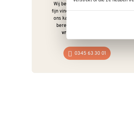
Wij begrijpen dat je als klant het
fijn vindt om te kunnen bellen. Bij
ons kan dat ook gewoon. We zijn
bereikbaar van
maandag t/m
vrijdag van 9:00 - 17:00
.
0345 63 30 01