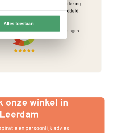
We krijgen een goede waardering
van Onze klanten. 9+ gemiddeld.
Alles toestaan
 onze winkel in
Leerdam
piratie en persoonlijk advies