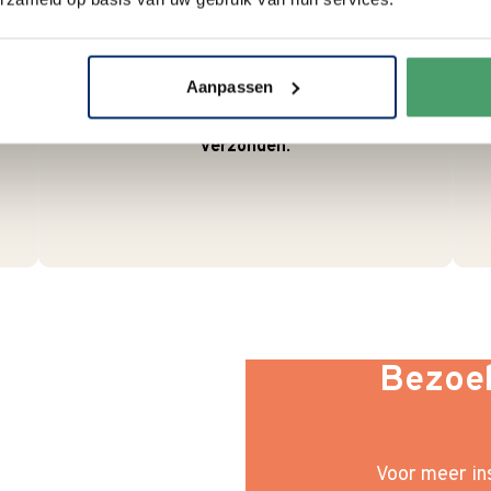
We verpakken onze producten
zorgvuldig en duurzaam met
hergebruikt karton en papier.
Aanpassen
Vanaf € 55,-
wordt jouw bestelling
ook nog eens helemaal
gratis
verzonden
.
Bezoek
Voor meer ins