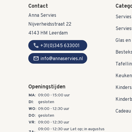
Contact
Catego
Anna Servies
Servies
Nijverheidsstraat 22
Servies
4143 HM Leerdam
Glas en 
call
+31(0)345 633001
Bestek
mail
info@annaservies.nl
Tafelli
Keuken
Openingstijden
Kinders
MA:
09:00 - 15:00 uur
Kinder
DI:
gesloten
WO:
09:00 - 12:30 uur
Cadeau 
DO:
gesloten
VR:
09:00 - 12:30 uur
09:00 - 12:30 uur Let op; in augustus