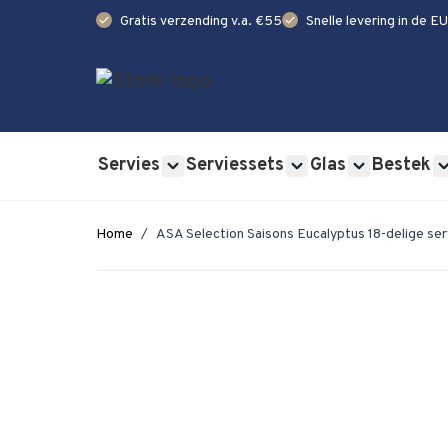
check
check
Gratis verzending v.a. €55
Snelle levering in de EU
Ga naar de inhoud
Servies
Serviessets
Glas
Bestek
Show submenu for Servies category
Show submenu for Se
Show submen
Home
/
ASA Selection Saisons Eucalyptus 18-delige se