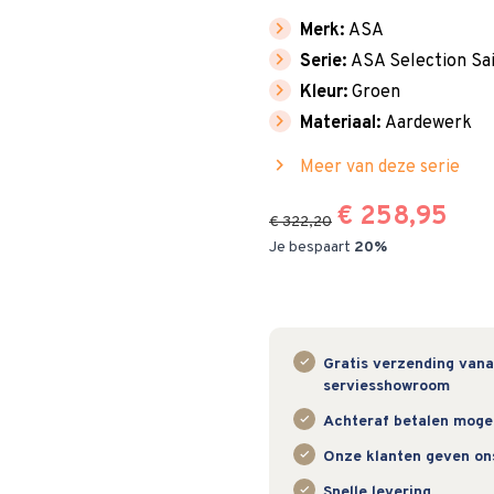
chevron_right
Merk:
ASA
chevron_right
Serie:
ASA Selection Sa
chevron_right
Kleur:
Groen
chevron_right
Materiaal:
Aardewerk
chevron_right
Meer van deze serie
€ 258,95
€ 322,20
Je bespaart
20%
Gratis verzending vanaf
serviesshowroom
Achteraf betalen mogeli
Onze klanten geven on
Snelle levering