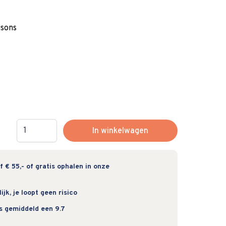
isons
Hoeveelheid
In winkelwagen
 € 55,- of gratis ophalen in onze
jk, je loopt geen risico
s gemiddeld een 9.7