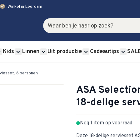
check
Winkel in Leerdam
Zoek
Kids
Linnen
Uit productie
Cadeautips
SAL
rviessets category
u for Glas category
Show submenu for Bestek category
Show submenu for Kids category
Show submenu for Linnen category
Show submenu for Uit p
Show s
rviesset, 6 personen
ASA Selectio
18-delige ser
Nog 1 item op voorraad
Deze 18-delige serviesset A