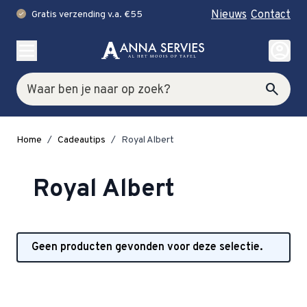
Nieuws
Contact
Gratis verzending v.a. €55
check
Ga naar de inhoud
account_circle
Zoek
search
Home
/
Cadeautips
/
Royal Albert
Royal Albert
Geen producten gevonden voor deze selectie.