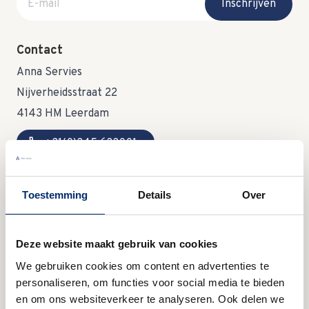
Inschrijven
Contact
Anna Servies
Nijverheidsstraat 22
4143 HM Leerdam
call
+31(0)345 633001
mail
info@annaservies.nl
Toestemming
Details
Over
Openingstijden
Deze website maakt gebruik van cookies
MA:
09:00 - 15:00 uur
We gebruiken cookies om content en advertenties te
DI:
gesloten
personaliseren, om functies voor social media te bieden
WO:
09:00 - 12:30 uur
en om ons websiteverkeer te analyseren. Ook delen we
DO:
gesloten