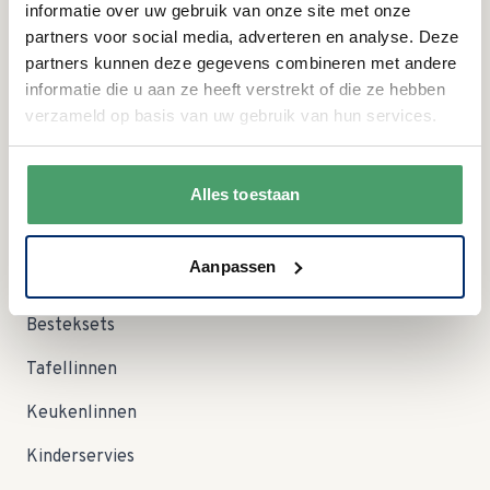
informatie over uw gebruik van onze site met onze
VR:
09:00 - 12:30 uur
partners voor social media, adverteren en analyse. Deze
09:00 - 12:30 uur Let op; in augustus zijn wij op zaterdag
ZA:
partners kunnen deze gegevens combineren met andere
dicht!
informatie die u aan ze heeft verstrekt of die ze hebben
ZO:
gesloten
verzameld op basis van uw gebruik van hun services.
Categorieën
Servies
Alles toestaan
Serviessets
Aanpassen
Glas en Kristal
Besteksets
Tafellinnen
Keukenlinnen
Kinderservies